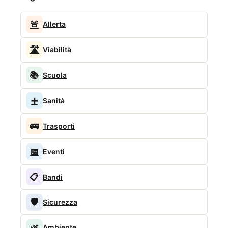
🚨
Allerta
🛣️
Viabilità
📚
Scuola
➕
Sanità
🚌
Trasporti
📅
Eventi
📋
Bandi
🛡️
Sicurezza
🌿
Ambiente