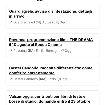
SANITÀ
Guardiagrele, avviso disinfestazione: dettagli
in arrivo
📍 Guardiagrele
(CH)
·
Abruzzo
·
Oggi
🕒
EVENTI
Ravenna, programmazione film: ‘THE DRAMA’
il 10 agosto al Rocca Cinema
📍 Ravenna
(RA)
·
Emilia-Romagna
·
Oggi
🕒
AMBIENTE
Castel Gandolfo, raccolta differenziata: come
conferire correttamente
📍 Castel Gandolfo
(RM)
·
Lazio
·
Oggi
🕒
BANDI
Valsamoggia, contributi per libri di testo e
borse di studio: domande entro il 23 ottobre