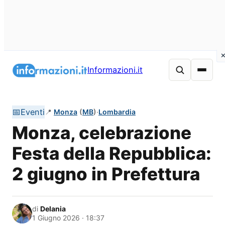
Vai
al
Informazioni.it
contenuto
📅
Eventi
📍
Monza
(
MB
)
·
Lombardia
Monza, celebrazione
Festa della Repubblica:
2 giugno in Prefettura
di
Delania
1 Giugno 2026 · 18:37