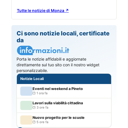
Tutte le notizie di Monza ↗
Ci sono notizie locali, certificate
da
Porta le notizie affidabili e aggiornate
direttamente sul tuo sito con il nostro widget
personalizzabile.
Notizie Locali
Eventi nel weekend a Pineto
1 ora fa
Lavori sulla viabilità cittadina
3 ore fa
Nuovo progetto per le scuole
5 ore fa