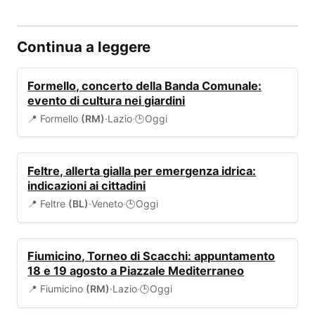
Continua a leggere
EVENTI
Formello, concerto della Banda Comunale:
evento di cultura nei giardini
📍 Formello
(RM)
·
Lazio
·
Oggi
🕒
ALLERTA
Feltre, allerta gialla per emergenza idrica:
indicazioni ai cittadini
📍 Feltre
(BL)
·
Veneto
·
Oggi
🕒
EVENTI
Fiumicino, Torneo di Scacchi: appuntamento
18 e 19 agosto a Piazzale Mediterraneo
📍 Fiumicino
(RM)
·
Lazio
·
Oggi
🕒