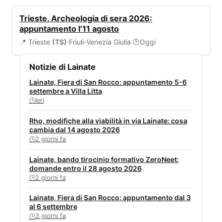
EVENTI
Trieste, Archeologia di sera 2026:
appuntamento l’11 agosto
📍 Trieste
(TS)
·
Friuli-Venezia Giulia
·
Oggi
🕒
Notizie di Lainate
Lainate, Fiera di San Rocco: appuntamento 5-6
settembre a Villa Litta
Ieri
🕒
Rho, modifiche alla viabilità in via Lainate: cosa
cambia dal 14 agosto 2026
2 giorni fa
🕒
Lainate, bando tirocinio formativo ZeroNeet:
domande entro il 28 agosto 2026
2 giorni fa
🕒
Lainate, Fiera di San Rocco: appuntamento dal 3
al 6 settembre
3 giorni fa
🕒