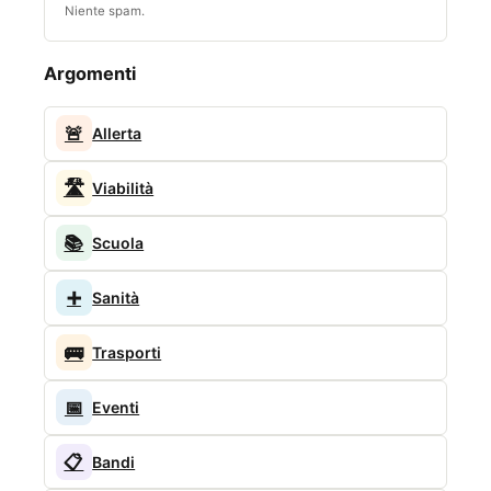
Niente spam.
Argomenti
🚨
Allerta
🛣️
Viabilità
📚
Scuola
➕
Sanità
🚌
Trasporti
📅
Eventi
📋
Bandi