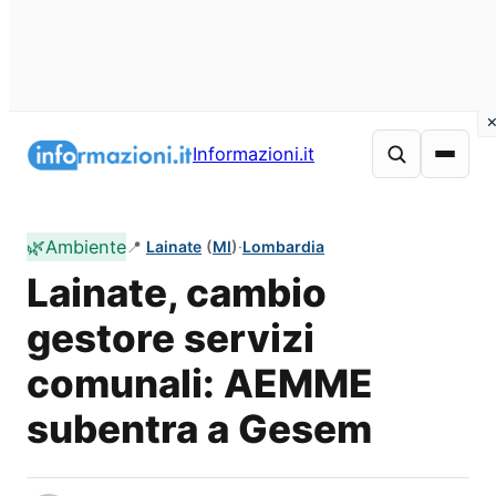
Vai
al
Informazioni.it
contenuto
🌿
Ambiente
📍
Lainate
(
MI
)
·
Lombardia
Lainate, cambio
gestore servizi
comunali: AEMME
subentra a Gesem