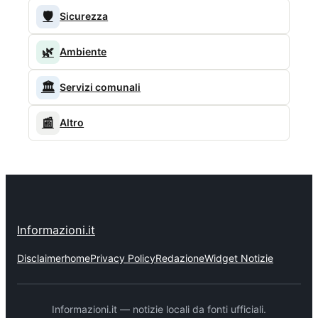
🛡️
Sicurezza
🌿
Ambiente
🏛️
Servizi comunali
📰
Altro
Informazioni.it
Disclaimer
home
Privacy Policy
Redazione
Widget Notizie
Informazioni.it — notizie locali da fonti ufficiali.