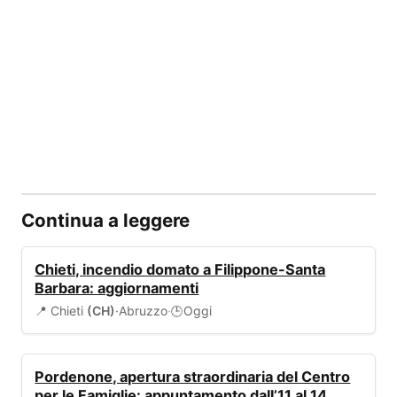
Continua a leggere
ALLERTA
Chieti, incendio domato a Filippone-Santa
Barbara: aggiornamenti
📍 Chieti
(CH)
·
Abruzzo
·
Oggi
🕒
EVENTI
Pordenone, apertura straordinaria del Centro
per le Famiglie: appuntamento dall’11 al 14