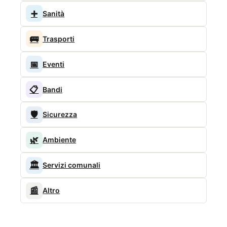
➕
Sanità
🚌
Trasporti
📅
Eventi
📋
Bandi
🛡️
Sicurezza
🌿
Ambiente
🏛️
Servizi comunali
📰
Altro