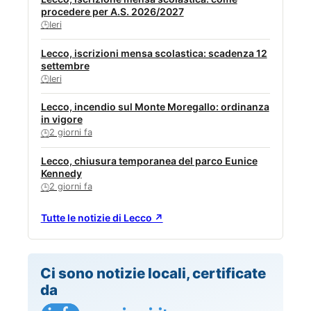
procedere per A.S. 2026/2027
Ieri
🕒
Lecco, iscrizioni mensa scolastica: scadenza 12
settembre
Ieri
🕒
Lecco, incendio sul Monte Moregallo: ordinanza
in vigore
2 giorni fa
🕒
Lecco, chiusura temporanea del parco Eunice
Kennedy
2 giorni fa
🕒
Tutte le notizie di Lecco ↗
Ci sono notizie locali, certificate
da