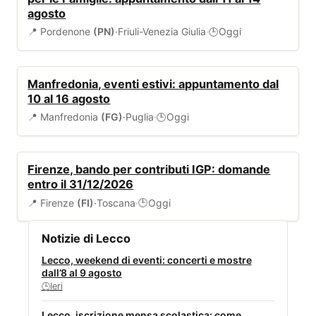
agosto
📍 Pordenone
(PN)
·
Friuli-Venezia Giulia
·
Oggi
🕒
EVENTI
Manfredonia, eventi estivi: appuntamento dal
10 al 16 agosto
📍 Manfredonia
(FG)
·
Puglia
·
Oggi
🕒
BANDI
Firenze, bando per contributi IGP: domande
entro il 31/12/2026
📍 Firenze
(FI)
·
Toscana
·
Oggi
🕒
Notizie di Lecco
Lecco, weekend di eventi: concerti e mostre
dall’8 al 9 agosto
Ieri
🕒
Lecco, iscrizione mensa scolastica: come