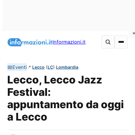
Vai
al
Informazioni.it
contenuto
📅
Eventi
📍
Lecco
(
LC
)
·
Lombardia
Lecco, Lecco Jazz
Festival:
appuntamento da oggi
a Lecco