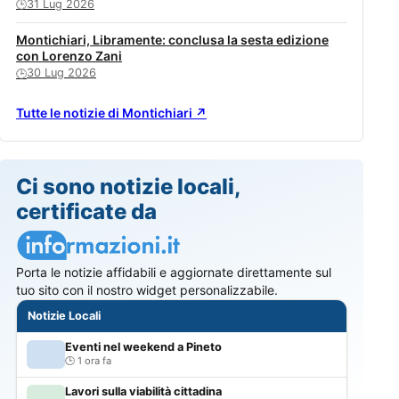
31 Lug 2026
🕒
Montichiari, Libramente: conclusa la sesta edizione
con Lorenzo Zani
30 Lug 2026
🕒
Tutte le notizie di Montichiari ↗
Ci sono notizie locali,
certificate da
Porta le notizie affidabili e aggiornate direttamente sul
tuo sito con il nostro widget personalizzabile.
Notizie Locali
Eventi nel weekend a Pineto
1 ora fa
Lavori sulla viabilità cittadina