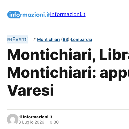
Vai
al
Informazioni.it
contenuto
📅
Eventi
📍
Montichiari
(
BS
)
·
Lombardia
Montichiari, Li
Montichiari: ap
Varesi
di
Informazioni.it
8 Luglio 2026 · 10:30