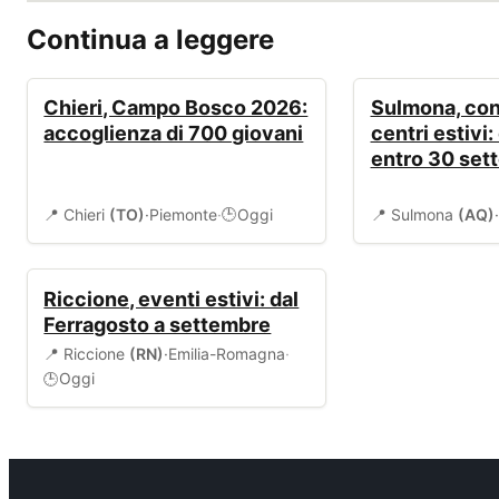
Continua a leggere
EVENTI
BANDI
Chieri, Campo Bosco 2026:
Sulmona, cont
accoglienza di 700 giovani
centri estivi
entro 30 set
📍 Chieri
(TO)
·
Piemonte
·
Oggi
📍 Sulmona
(AQ)
·
🕒
EVENTI
Riccione, eventi estivi: dal
Ferragosto a settembre
📍 Riccione
(RN)
·
Emilia-Romagna
·
Oggi
🕒