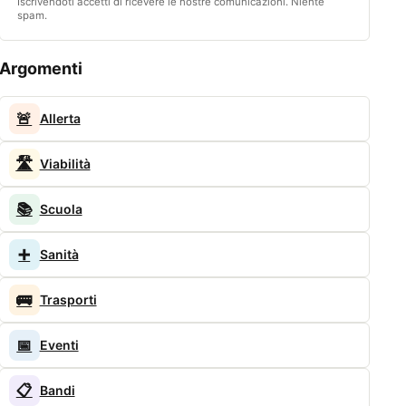
Iscrivendoti accetti di ricevere le nostre comunicazioni. Niente
spam.
Argomenti
🚨
Allerta
🛣️
Viabilità
📚
Scuola
➕
Sanità
🚌
Trasporti
📅
Eventi
📋
Bandi