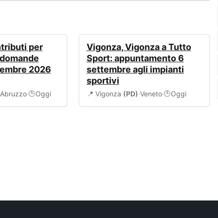
EVENTI
ributi per
Vigonza, Vigonza a Tutto
: domande
Sport: appuntamento 6
tembre 2026
settembre agli impianti
sportivi
Abruzzo
·
Oggi
📍 Vigonza
(PD)
·
Veneto
·
Oggi
🕒
🕒