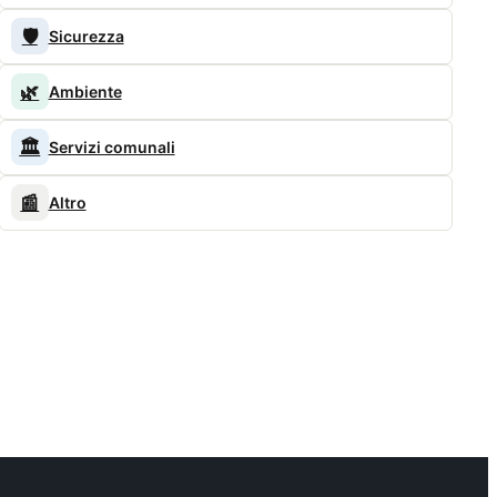
🛡️
Sicurezza
🌿
Ambiente
🏛️
Servizi comunali
📰
Altro