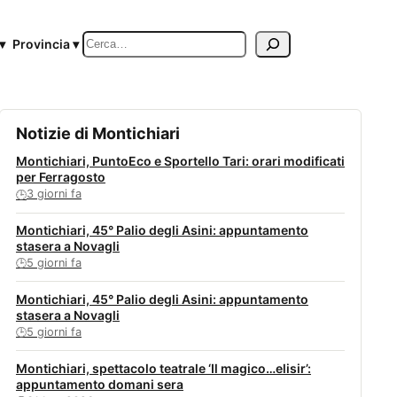
Cerca
▾
Provincia ▾
Notizie di Montichiari
Montichiari, PuntoEco e Sportello Tari: orari modificati
per Ferragosto
3 giorni fa
🕒
Montichiari, 45° Palio degli Asini: appuntamento
stasera a Novagli
5 giorni fa
🕒
Montichiari, 45° Palio degli Asini: appuntamento
stasera a Novagli
5 giorni fa
🕒
Montichiari, spettacolo teatrale ‘Il magico…elisir’:
appuntamento domani sera