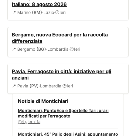
Italiano: 8 agosto 2026
📍 Marino
(RM)
·
Lazio
·
Ieri
🕒
AMBIENTE
Bergamo, nuova Ecocard per la raccolta
differenziata
📍 Bergamo
(BG)
·
Lombardia
·
Ieri
🕒
EVENTI
Pavia, Ferragosto in città: iniziative per gli
anziani
📍 Pavia
(PV)
·
Lombardia
·
Ieri
🕒
Notizie di Montichiari
Montichiari, PuntoEco e Sportello Tari: orari
modificati per Ferragosto
4 giorni fa
🕒
Montichiari, 45° Palio degli Asini: appuntamento