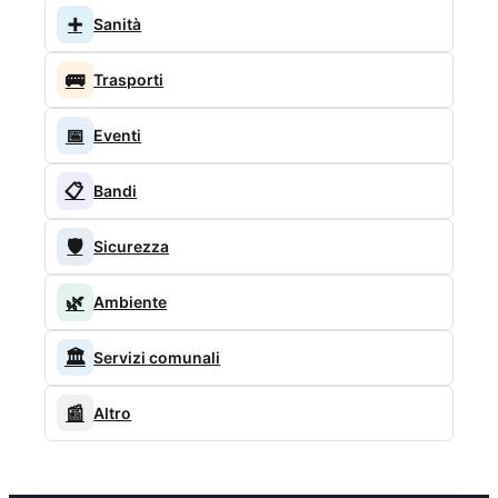
➕
Sanità
🚌
Trasporti
📅
Eventi
📋
Bandi
🛡️
Sicurezza
🌿
Ambiente
🏛️
Servizi comunali
📰
Altro