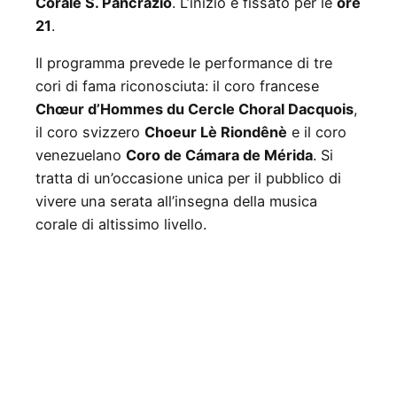
Corale S. Pancrazio
. L’inizio è fissato per le
ore
21
.
Il programma prevede le performance di tre
cori di fama riconosciuta: il coro francese
Chœur d’Hommes du Cercle Choral Dacquois
,
il coro svizzero
Choeur Lè Riondênè
e il coro
venezuelano
Coro de Cámara de Mérida
. Si
tratta di un’occasione unica per il pubblico di
vivere una serata all’insegna della musica
corale di altissimo livello.