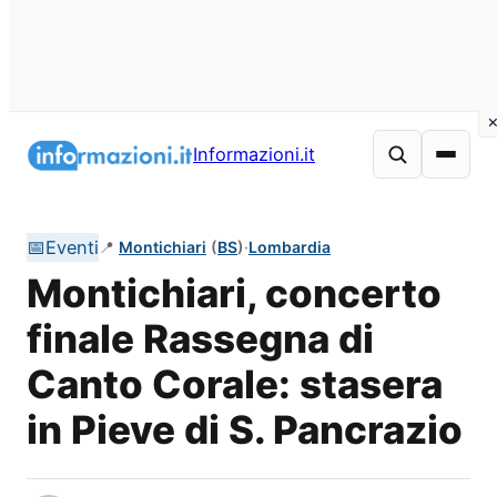
Vai
al
Informazioni.it
contenuto
📅
Eventi
📍
Montichiari
(
BS
)
·
Lombardia
Montichiari, concerto
finale Rassegna di
Canto Corale: stasera
in Pieve di S. Pancrazio