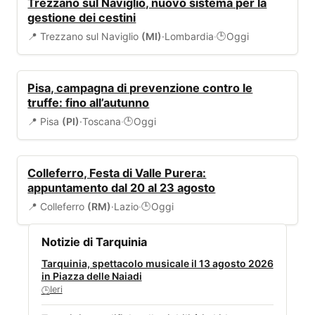
Trezzano sul Naviglio, nuovo sistema per la
gestione dei cestini
📍 Trezzano sul Naviglio
(MI)
·
Lombardia
·
Oggi
🕒
SICUREZZA
Pisa, campagna di prevenzione contro le
truffe: fino all’autunno
📍 Pisa
(PI)
·
Toscana
·
Oggi
🕒
EVENTI
Colleferro, Festa di Valle Purera:
appuntamento dal 20 al 23 agosto
📍 Colleferro
(RM)
·
Lazio
·
Oggi
🕒
Notizie di Tarquinia
Tarquinia, spettacolo musicale il 13 agosto 2026
in Piazza delle Naiadi
Ieri
🕒