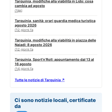
Tarquinia, modifiche alla viabilità in Lido: cosa
cambia ad agosto
Ieri
🕒
Tarquinia, sanità: orari guardia medica turistica
agosto 2026
2 giorni fa
🕒
Tarquinia, modifiche alla viabilità in piazza delle
Naiadi: 8 agosto 2026
2 giorni fa
🕒
Tarquinia, Sport’n’Roll: appuntamento dal 13 al
16 agosto
4 giorni fa
🕒
Tutte le notizie di Tarquinia ↗
Ci sono notizie locali, certificate
da