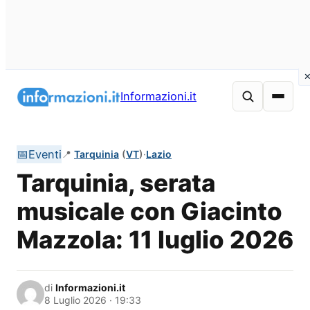
Vai
al
Informazioni.it
contenuto
📅
Eventi
📍
Tarquinia
(
VT
)
·
Lazio
Tarquinia, serata
musicale con Giacinto
Mazzola: 11 luglio 2026
di
Informazioni.it
8 Luglio 2026 · 19:33