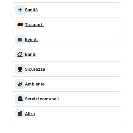
➕
Sanità
🚌
Trasporti
📅
Eventi
📋
Bandi
🛡️
Sicurezza
🌿
Ambiente
🏛️
Servizi comunali
📰
Altro