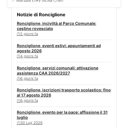
📍 Marsala
(TP)
·
Sicilia
·
Ieri
🕒
Notizie di Ronciglione
Ronciglione, inciviltà al Parco Comunale:
cestino rovesciato
2 giorni fa
🕒
Ronciglione, eventi estivi: appuntamenti ad
agosto 2026
4 giorni fa
🕒
Ronciglione, servizi comunali: attivazione
assistenza CAA 2026/2027
6 giorni fa
🕒
Ronciglione, iscrizioni trasporto scolastico: fino
al 17 agosto 2026
6 giorni fa
🕒
Ronciglione, evento per la pace: affissione il 31
luglio
30 Lug 2026
🕒