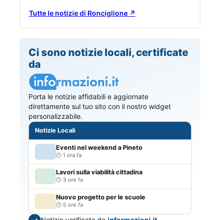
Tutte le notizie di Ronciglione ↗
Ci sono notizie locali, certificate
da
Porta le notizie affidabili e aggiornate
direttamente sul tuo sito con il nostro widget
personalizzabile.
Notizie Locali
Eventi nel weekend a Pineto
1 ora fa
Lavori sulla viabilità cittadina
3 ore fa
Nuovo progetto per le scuole
5 ore fa
Notizie verificate da
informazioni.it
✓