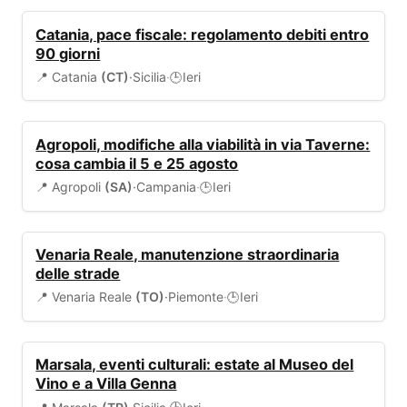
BANDI
Catania, pace fiscale: regolamento debiti entro
90 giorni
📍 Catania
(CT)
·
Sicilia
·
Ieri
🕒
VIABILITÀ
Agropoli, modifiche alla viabilità in via Taverne:
cosa cambia il 5 e 25 agosto
📍 Agropoli
(SA)
·
Campania
·
Ieri
🕒
VIABILITÀ
Venaria Reale, manutenzione straordinaria
delle strade
📍 Venaria Reale
(TO)
·
Piemonte
·
Ieri
🕒
EVENTI
Marsala, eventi culturali: estate al Museo del
Vino e a Villa Genna