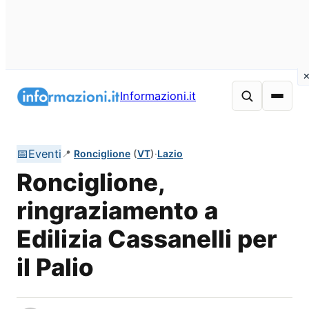
Vai
al
Informazioni.it
contenuto
📅
Eventi
📍
Ronciglione
(
VT
)
·
Lazio
Ronciglione,
ringraziamento a
Edilizia Cassanelli per
il Palio