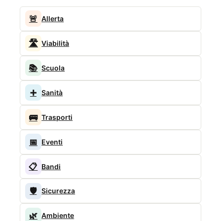
🚨
Allerta
🛣️
Viabilità
📚
Scuola
➕
Sanità
🚌
Trasporti
📅
Eventi
📋
Bandi
🛡️
Sicurezza
🌿
Ambiente