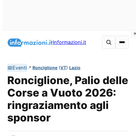
Vai
al
Informazioni.it
contenuto
📅
Eventi
📍
Ronciglione
(
VT
)
·
Lazio
Ronciglione, Palio delle
Corse a Vuoto 2026:
ringraziamento agli
sponsor