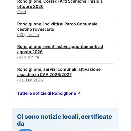
Ronciglione, Corsi di Arti Sceniche: inizio a
ottobre 2026
Ieri
🕒
Ronciglione, inciviltà al Parco Comunale:
cestino rovesciato
3 giorni fa
🕒
Ronciglione, eventi estivi: appuntamenti ad
agosto 2026
5 giorni fa
🕒
Ronciglione, servizi comunali: attivazione
assistenza CAA 2026/2027
31 Lug 2026
🕒
Tutte le notizie di Ronciglione ↗
Ci sono notizie locali, certificate
da