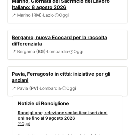
Marino, Giornata del Sacrificio del Lavoro
Italiano: 8 agosto 2026
📍 Marino
(RM)
·
Lazio
·
Oggi
🕒
AMBIENTE
Bergamo, nuova Ecocard per la raccolta
differenziata
📍 Bergamo
(BG)
·
Lombardia
·
Oggi
🕒
EVENTI
Pavia, Ferragosto in città: iniziative per gli
anziani
📍 Pavia
(PV)
·
Lombardia
·
Oggi
🕒
Notizie di Ronciglione
Ronciglione, refezione scolastica: iscrizioni
online fino al 9 agosto 2026
Oggi
🕒