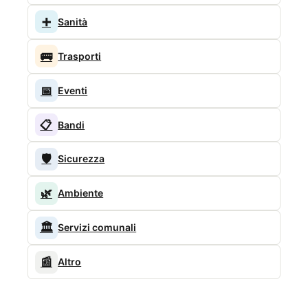
➕
Sanità
🚌
Trasporti
📅
Eventi
📋
Bandi
🛡️
Sicurezza
🌿
Ambiente
🏛️
Servizi comunali
📰
Altro