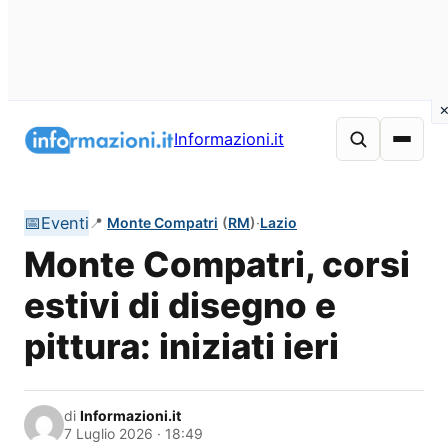
Vai
al
Informazioni.it
contenuto
📅
Eventi
📍
Monte Compatri
(
RM
)
·
Lazio
Monte Compatri, corsi
estivi di disegno e
pittura: iniziati ieri
di
Informazioni.it
7 Luglio 2026 · 18:49