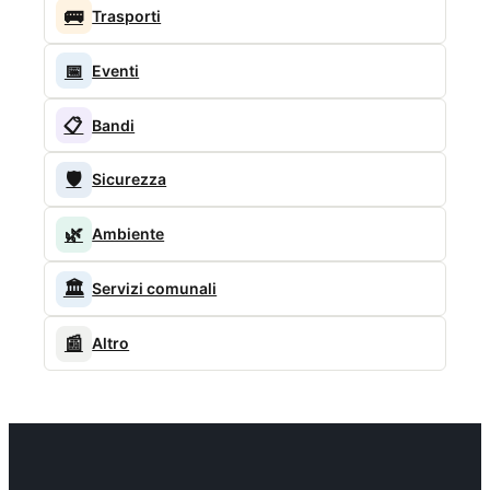
🚌
Trasporti
📅
Eventi
📋
Bandi
🛡️
Sicurezza
🌿
Ambiente
🏛️
Servizi comunali
📰
Altro