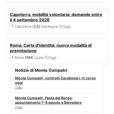
BANDI
Capoterra, mobilità volontaria: domande entro
il 4 settembre 2026
📍 Capoterra
(CA)
·
Sardegna
·
Oggi
🕒
SERVIZI COMUNALI
Roma, Carta d’Identità: nuova modalità di
prenotazione
📍 Roma
(RM)
·
Lazio
·
Oggi
🕒
Notizie di Monte Compatri
Monte Compatri, controlli Carabinieri: in corso
oggi
Ieri
🕒
Monte Compatri, Festa del Borgo:
appuntamento 7-9 agosto a Belvedere
Ieri
🕒