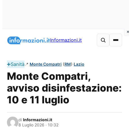
Vai
al
Informazioni.it
contenuto
➕
Sanità
📍
Monte Compatri
(
RM
)
·
Lazio
Monte Compatri,
avviso disinfestazione:
10 e 11 luglio
di
Informazioni.it
8 Luglio 2026 · 10:32