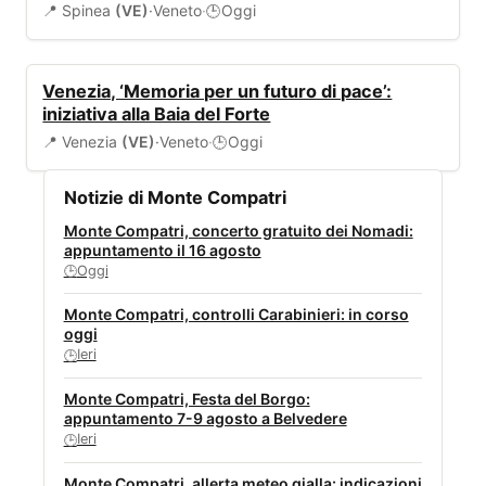
📍 Spinea
(VE)
·
Veneto
·
Oggi
🕒
EVENTI
Venezia, ‘Memoria per un futuro di pace’:
iniziativa alla Baia del Forte
📍 Venezia
(VE)
·
Veneto
·
Oggi
🕒
Notizie di Monte Compatri
Monte Compatri, concerto gratuito dei Nomadi:
appuntamento il 16 agosto
Oggi
🕒
Monte Compatri, controlli Carabinieri: in corso
oggi
Ieri
🕒
Monte Compatri, Festa del Borgo:
appuntamento 7-9 agosto a Belvedere
Ieri
🕒
Monte Compatri, allerta meteo gialla: indicazioni