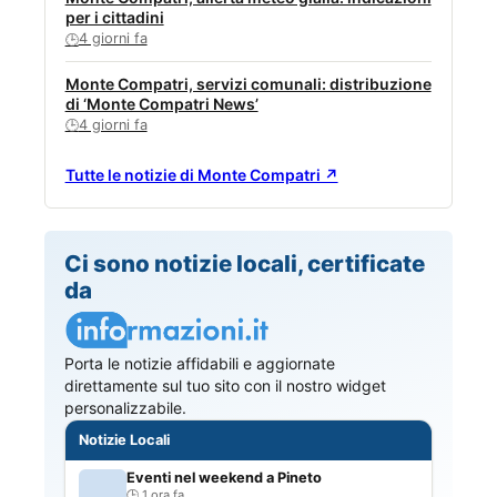
per i cittadini
4 giorni fa
🕒
Monte Compatri, servizi comunali: distribuzione
di ‘Monte Compatri News’
4 giorni fa
🕒
Tutte le notizie di Monte Compatri ↗
Ci sono notizie locali, certificate
da
Porta le notizie affidabili e aggiornate
direttamente sul tuo sito con il nostro widget
personalizzabile.
Notizie Locali
Eventi nel weekend a Pineto
1 ora fa