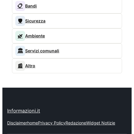
📋
Bandi
🛡️
Sicurezza
🌿
Ambiente
🏛️
Servizi comunali
📰
Altro
Informazioni.it
Disclaimer
home
Privacy Policy
Redazione
Widget Notizie