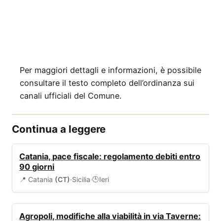
Per maggiori dettagli e informazioni, è possibile
consultare il testo completo dell’ordinanza sui
canali ufficiali del Comune.
Continua a leggere
BANDI
Catania, pace fiscale: regolamento debiti entro
90 giorni
📍 Catania
(CT)
·
Sicilia
·
Ieri
🕒
VIABILITÀ
Agropoli, modifiche alla viabilità in via Taverne: