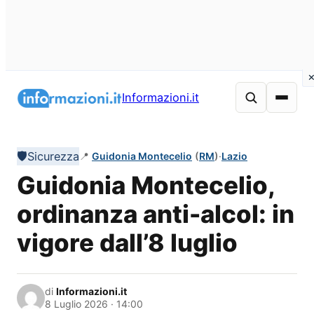
Vai
al
Informazioni.it
contenuto
🛡️
Sicurezza
📍
Guidonia Montecelio
(
RM
)
·
Lazio
Guidonia Montecelio,
ordinanza anti-alcol: in
vigore dall’8 luglio
di
Informazioni.it
8 Luglio 2026 · 14:00