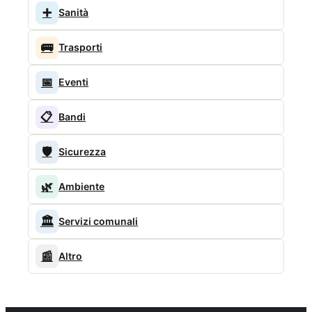
➕
Sanità
🚌
Trasporti
📅
Eventi
📋
Bandi
🛡️
Sicurezza
🌿
Ambiente
🏛️
Servizi comunali
📰
Altro