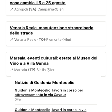
cosa cambia il 5 e 25 agosto
📍 Agropoli
(SA)
·
Campania
·
Ieri
🕒
VIABILITÀ
Venaria Reale, manutenzione straordinaria
delle strade
📍 Venaria Reale
(TO)
·
Piemonte
·
Ieri
🕒
EVENTI
Marsala, eventi culturali: estate al Museo del
Vino e a Villa Genna
📍 Marsala
(TP)
·
Sicilia
·
Ieri
🕒
Notizie di Guidonia Montecelio
Guidonia Montecelio, lavori in corso per
attraversamento in via Cavour
Ieri
🕒
Guidonia Montecelio, lavori in corso in via