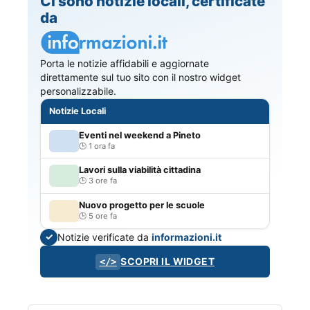
Ci sono notizie locali, certificate
da
Porta le notizie affidabili e aggiornate
direttamente sul tuo sito con il nostro widget
personalizzabile.
Notizie Locali
Eventi nel weekend a Pineto
1 ora fa
Lavori sulla viabilità cittadina
3 ore fa
Nuovo progetto per le scuole
5 ore fa
Notizie verificate da
informazioni.it
✓
SCOPRI IL WIDGET
</>