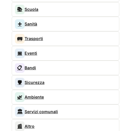
📚
Scuola
➕
Sanità
🚌
Trasporti
📅
Eventi
📋
Bandi
🛡️
Sicurezza
🌿
Ambiente
🏛️
Servizi comunali
📰
Altro