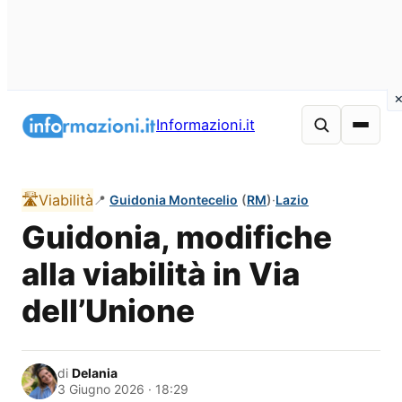
Vai
al
Informazioni.it
contenuto
🛣️
Viabilità
📍
Guidonia Montecelio
(
RM
)
·
Lazio
Guidonia, modifiche
alla viabilità in Via
dell’Unione
di
Delania
3 Giugno 2026 · 18:29