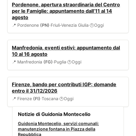
EVENTI
Pordenone, apertura straordinaria del Centro
per le Famiglie: appuntamento dall’11 al 14
agosto
📍 Pordenone
(PN)
·
Friuli-Venezia Giulia
·
Oggi
🕒
EVENTI
Manfredonia, eventi estivi: appuntamento dal
10 al 16 agosto
📍 Manfredonia
(FG)
·
Puglia
·
Oggi
🕒
BANDI
Firenze, bando per contributi IGP: domande
entro il 31/12/2026
📍 Firenze
(FI)
·
Toscana
·
Oggi
🕒
Notizie di Guidonia Montecelio
Guidonia Montecelio, servizi comunali:
manutenzione fontana in Piazza della
Repubblica