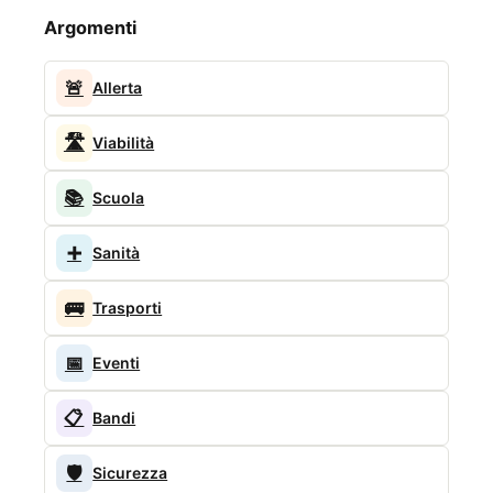
Argomenti
🚨
Allerta
🛣️
Viabilità
📚
Scuola
➕
Sanità
🚌
Trasporti
📅
Eventi
📋
Bandi
🛡️
Sicurezza