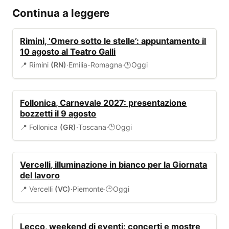
Continua a leggere
EVENTI
Rimini, ‘Omero sotto le stelle’: appuntamento il
10 agosto al Teatro Galli
📍 Rimini
(RN)
·
Emilia-Romagna
·
Oggi
🕒
EVENTI
Follonica, Carnevale 2027: presentazione
bozzetti il 9 agosto
📍 Follonica
(GR)
·
Toscana
·
Oggi
🕒
EVENTI
Vercelli, illuminazione in bianco per la Giornata
del lavoro
📍 Vercelli
(VC)
·
Piemonte
·
Oggi
🕒
EVENTI
Lecco, weekend di eventi: concerti e mostre