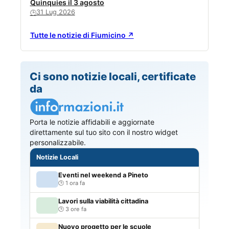
Quinquies il 3 agosto
31 Lug 2026
🕒
Tutte le notizie di Fiumicino ↗
Ci sono notizie locali, certificate
da
Porta le notizie affidabili e aggiornate
direttamente sul tuo sito con il nostro widget
personalizzabile.
Notizie Locali
Eventi nel weekend a Pineto
1 ora fa
Lavori sulla viabilità cittadina
3 ore fa
Nuovo progetto per le scuole