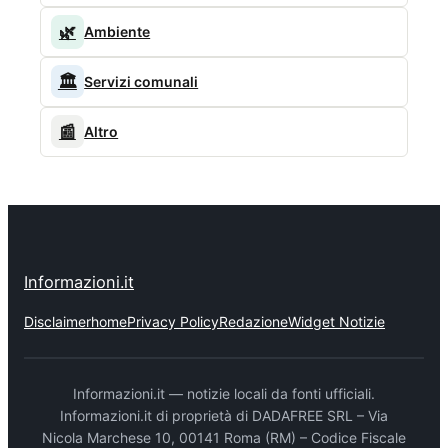
🌿
Ambiente
🏛️
Servizi comunali
📰
Altro
Informazioni.it
Disclaimer
home
Privacy Policy
Redazione
Widget Notizie
Informazioni.it — notizie locali da fonti ufficiali.
Informazioni.it di proprietà di DADAFREE SRL – Via
Nicola Marchese 10, 00141 Roma (RM) – Codice Fiscale