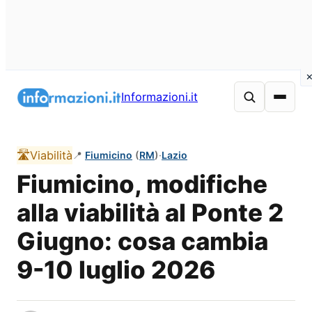
Vai
al
Informazioni.it
contenuto
🛣️
Viabilità
📍
Fiumicino
(
RM
)
·
Lazio
Fiumicino, modifiche
alla viabilità al Ponte 2
Giugno: cosa cambia
9-10 luglio 2026