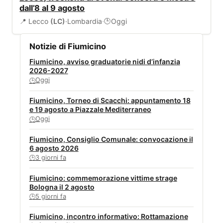
dall’8 al 9 agosto
📍 Lecco
(LC)
·
Lombardia
·
Oggi
🕒
Notizie di Fiumicino
Fiumicino, avviso graduatorie nidi d’infanzia
2026-2027
Oggi
🕒
Fiumicino, Torneo di Scacchi: appuntamento 18
e 19 agosto a Piazzale Mediterraneo
Oggi
🕒
Fiumicino, Consiglio Comunale: convocazione il
6 agosto 2026
3 giorni fa
🕒
Fiumicino: commemorazione vittime strage
Bologna il 2 agosto
5 giorni fa
🕒
Fiumicino, incontro informativo: Rottamazione