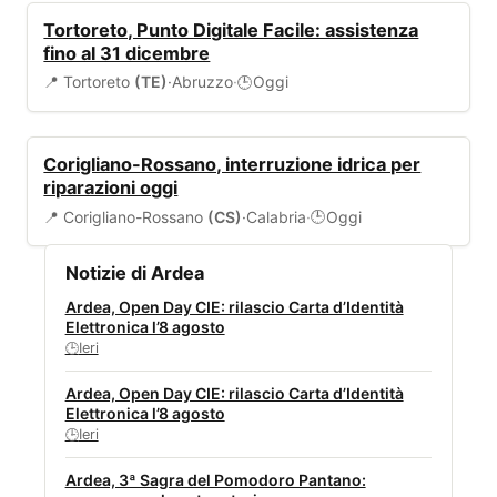
SERVIZI COMUNALI
Tortoreto, Punto Digitale Facile: assistenza
fino al 31 dicembre
📍 Tortoreto
(TE)
·
Abruzzo
·
Oggi
🕒
ALLERTA
Corigliano-Rossano, interruzione idrica per
riparazioni oggi
📍 Corigliano-Rossano
(CS)
·
Calabria
·
Oggi
🕒
Notizie di Ardea
Ardea, Open Day CIE: rilascio Carta d’Identità
Elettronica l’8 agosto
Ieri
🕒
Ardea, Open Day CIE: rilascio Carta d’Identità
Elettronica l’8 agosto
Ieri
🕒
Ardea, 3ª Sagra del Pomodoro Pantano: