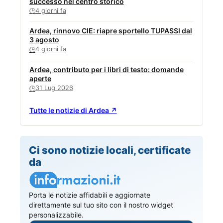
successo nel centro storico
4 giorni fa
🕒
Ardea, rinnovo CIE: riapre sportello TUPASSI dal
3 agosto
4 giorni fa
🕒
Ardea, contributo per i libri di testo: domande
aperte
31 Lug 2026
🕒
Tutte le notizie di Ardea ↗
Ci sono notizie locali, certificate
da
Porta le notizie affidabili e aggiornate
direttamente sul tuo sito con il nostro widget
personalizzabile.