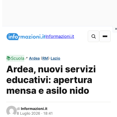
Vai
al
Informazioni.it
contenuto
📚
Scuola
📍
Ardea
(
RM
)
·
Lazio
Ardea, nuovi servizi
educativi: apertura
mensa e asilo nido
di
Informazioni.it
8 Luglio 2026 · 18:41