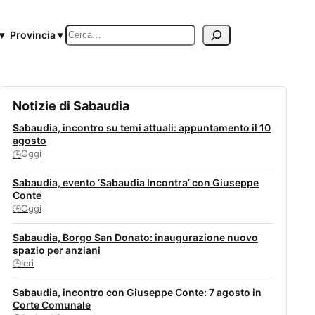
Cerca
▾
Provincia ▾
Notizie di Sabaudia
Sabaudia, incontro su temi attuali: appuntamento il 10
agosto
Oggi
🕒
Sabaudia, evento ‘Sabaudia Incontra’ con Giuseppe
Conte
Oggi
🕒
Sabaudia, Borgo San Donato: inaugurazione nuovo
spazio per anziani
Ieri
🕒
Sabaudia, incontro con Giuseppe Conte: 7 agosto in
Corte Comunale