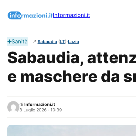
Vai
al
Informazioni.it
contenuto
➕
Sanità
📍
Sabaudia
(
LT
)
·
Lazio
Sabaudia, attenz
e maschere da s
di
Informazioni.it
8 Luglio 2026 · 10:39