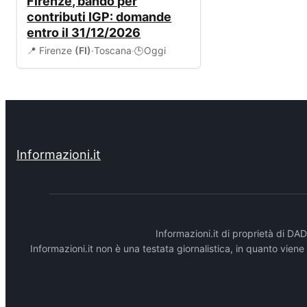
Firenze, bando per
contributi IGP: domande
entro il 31/12/2026
📍 Firenze
(FI)
·
Toscana
·
Oggi
🕒
Informazioni.it
Informazioni.it di proprietà di 
Informazioni.it non è una testata giornalistica, in quanto vien