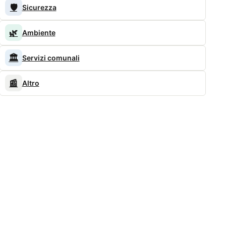
🛡️
Sicurezza
🌿
Ambiente
🏛️
Servizi comunali
📰
Altro