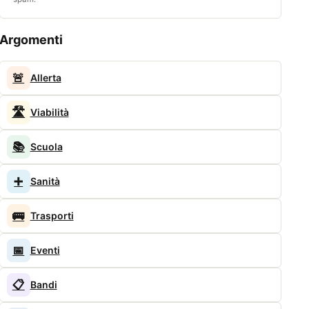
Argomenti
🚨
Allerta
🛣️
Viabilità
📚
Scuola
➕
Sanità
🚌
Trasporti
📅
Eventi
📋
Bandi