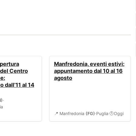
EVENTI
pertura
Manfredonia, eventi estivi:
 del Centro
appuntamento dal 10 al 16
e:
agosto
dall’11 al 14
N)
·
ia
📍 Manfredonia
(FG)
·
Puglia
·
Oggi
🕒