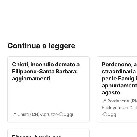
Continua a leggere
ALLERTA
EVENTI
Chieti, incendio domato a
Pordenone, a
Filippone-Santa Barbara:
straordinaria
aggiornamenti
per le Famigli
appuntamento 
agosto
📍 Pordenone
(P
Friuli-Venezia Giul
📍 Chieti
(CH)
·
Abruzzo
·
Oggi
·
Oggi
🕒
🕒
BANDI