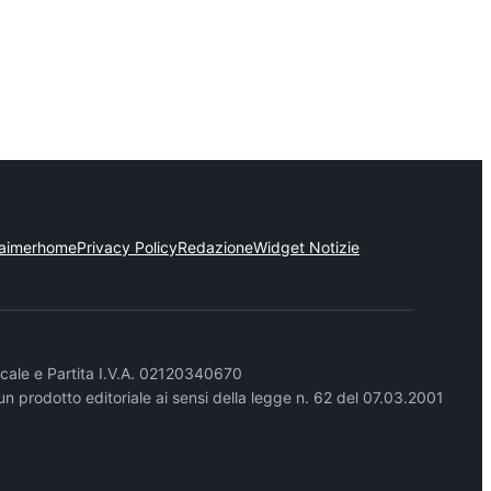
laimer
home
Privacy Policy
Redazione
Widget Notizie
cale e Partita I.V.A. 02120340670
un prodotto editoriale ai sensi della legge n. 62 del 07.03.2001