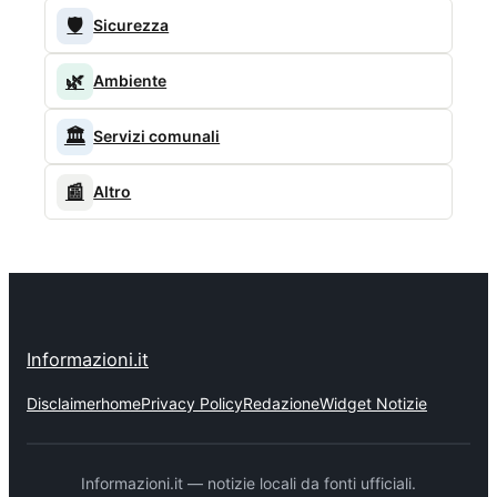
🛡️
Sicurezza
🌿
Ambiente
🏛️
Servizi comunali
📰
Altro
Informazioni.it
Disclaimer
home
Privacy Policy
Redazione
Widget Notizie
Informazioni.it — notizie locali da fonti ufficiali.