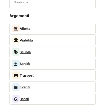
Niente spam.
Argomenti
🚨
Allerta
🛣️
Viabilità
📚
Scuola
➕
Sanità
🚌
Trasporti
📅
Eventi
📋
Bandi