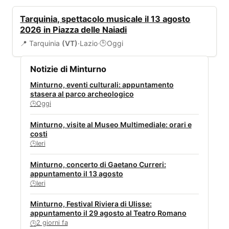
EVENTI
Tarquinia, spettacolo musicale il 13 agosto
2026 in Piazza delle Naiadi
📍 Tarquinia
(VT)
·
Lazio
·
Oggi
🕒
Notizie di Minturno
Minturno, eventi culturali: appuntamento
stasera al parco archeologico
Oggi
🕒
Minturno, visite al Museo Multimediale: orari e
costi
Ieri
🕒
Minturno, concerto di Gaetano Curreri:
appuntamento il 13 agosto
Ieri
🕒
Minturno, Festival Riviera di Ulisse:
appuntamento il 29 agosto al Teatro Romano
2 giorni fa
🕒