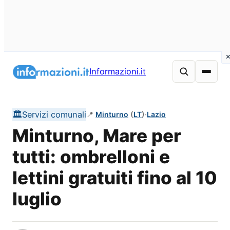
Vai
al
Informazioni.it
contenuto
🏛️
Servizi comunali
📍
Minturno
(
LT
)
·
Lazio
Minturno, Mare per
tutti: ombrelloni e
lettini gratuiti fino al 10
luglio