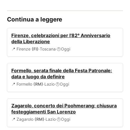
Continua a leggere
EVENTI
Firenze, celebrazioni per l’82° Anniversario
della Liberazione
📍 Firenze
(FI)
·
Toscana
·
Oggi
🕒
EVENTI
Formello, serata finale della Festa Patronale:
data e luogo da definire
📍 Formello
(RM)
·
Lazio
·
Oggi
🕒
EVENTI
Zagarolo, concerto dei Poohmerang: chiusura
festeggiamenti San Lorenzo
📍 Zagarolo
(RM)
·
Lazio
·
Oggi
🕒