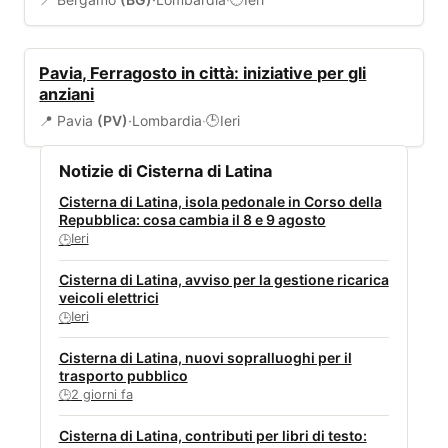
EVENTI
Pavia, Ferragosto in città: iniziative per gli
anziani
📍 Pavia
(PV)
·
Lombardia
·
Ieri
🕒
Notizie di Cisterna di Latina
Cisterna di Latina, isola pedonale in Corso della
Repubblica: cosa cambia il 8 e 9 agosto
Ieri
🕒
Cisterna di Latina, avviso per la gestione ricarica
veicoli elettrici
Ieri
🕒
Cisterna di Latina, nuovi sopralluoghi per il
trasporto pubblico
2 giorni fa
🕒
Cisterna di Latina, contributi per libri di testo: