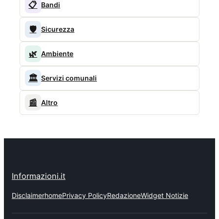
📋
Bandi
🛡️
Sicurezza
🌿
Ambiente
🏛️
Servizi comunali
📰
Altro
Informazioni.it
Disclaimer
home
Privacy Policy
Redazione
Widget Notizie