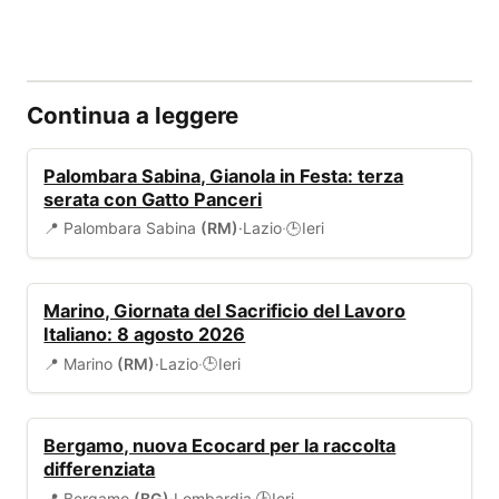
Continua a leggere
EVENTI
Palombara Sabina, Gianola in Festa: terza
serata con Gatto Panceri
📍 Palombara Sabina
(RM)
·
Lazio
·
Ieri
🕒
EVENTI
Marino, Giornata del Sacrificio del Lavoro
Italiano: 8 agosto 2026
📍 Marino
(RM)
·
Lazio
·
Ieri
🕒
AMBIENTE
Bergamo, nuova Ecocard per la raccolta
differenziata
📍 Bergamo
(BG)
·
Lombardia
·
Ieri
🕒