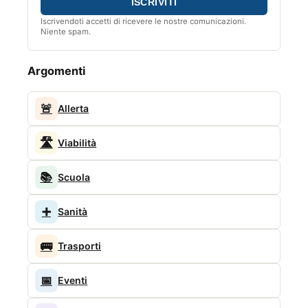
Iscrivendoti accetti di ricevere le nostre comunicazioni.
Niente spam.
Argomenti
🚨
Allerta
🛣️
Viabilità
📚
Scuola
➕
Sanità
🚌
Trasporti
📅
Eventi