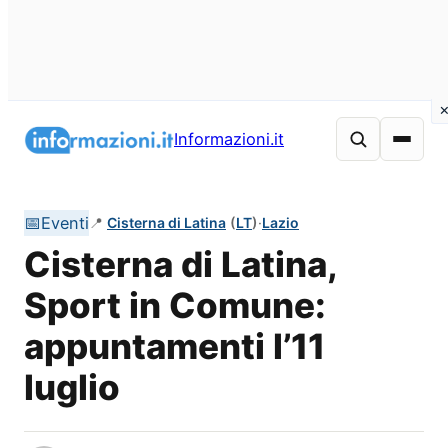
Vai
al
Informazioni.it
contenuto
📅
Eventi
📍
Cisterna di Latina
(
LT
)
·
Lazio
Cisterna di Latina,
Sport in Comune:
appuntamenti l’11
luglio