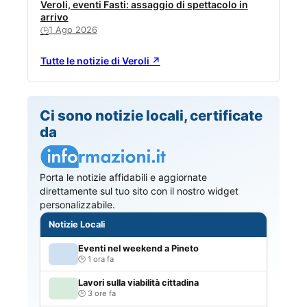
Veroli, eventi Fasti: assaggio di spettacolo in
arrivo
1 Ago 2026
🕒
Tutte le notizie di Veroli ↗
Ci sono notizie locali, certificate
da
Porta le notizie affidabili e aggiornate
direttamente sul tuo sito con il nostro widget
personalizzabile.
Notizie Locali
Eventi nel weekend a Pineto
1 ora fa
Lavori sulla viabilità cittadina
3 ore fa