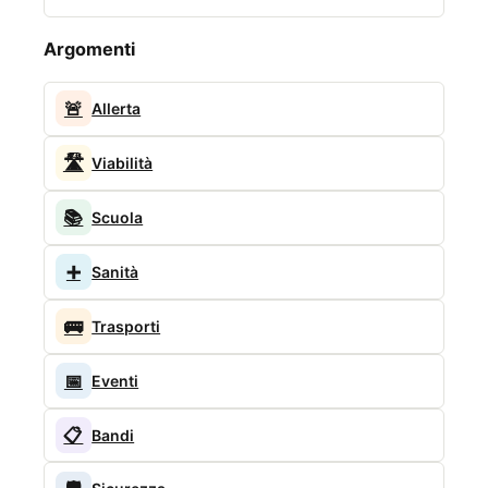
Argomenti
🚨
Allerta
🛣️
Viabilità
📚
Scuola
➕
Sanità
🚌
Trasporti
📅
Eventi
📋
Bandi