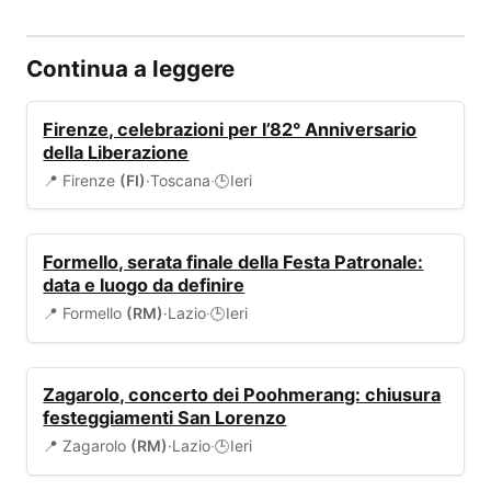
Continua a leggere
EVENTI
Firenze, celebrazioni per l’82° Anniversario
della Liberazione
📍 Firenze
(FI)
·
Toscana
·
Ieri
🕒
EVENTI
Formello, serata finale della Festa Patronale:
data e luogo da definire
📍 Formello
(RM)
·
Lazio
·
Ieri
🕒
EVENTI
Zagarolo, concerto dei Poohmerang: chiusura
festeggiamenti San Lorenzo
📍 Zagarolo
(RM)
·
Lazio
·
Ieri
🕒