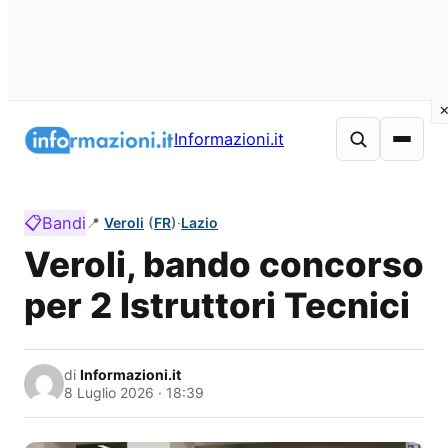
Vai
al
Informazioni.it
contenuto
📋
Bandi
📍
Veroli
(
FR
)
·
Lazio
Veroli, bando concorso
per 2 Istruttori Tecnici
di
Informazioni.it
8 Luglio 2026 · 18:39