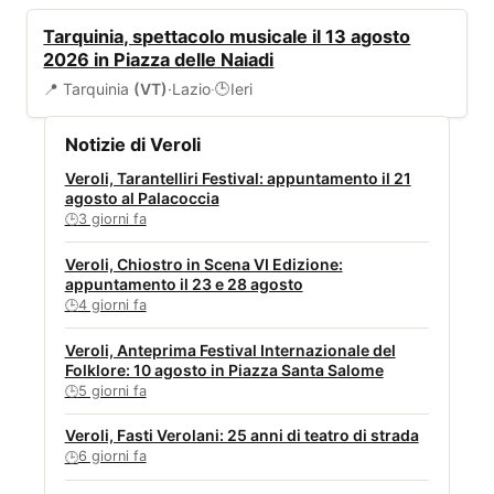
EVENTI
Tarquinia, spettacolo musicale il 13 agosto
2026 in Piazza delle Naiadi
📍 Tarquinia
(VT)
·
Lazio
·
Ieri
🕒
Notizie di Veroli
Veroli, Tarantelliri Festival: appuntamento il 21
agosto al Palacoccia
3 giorni fa
🕒
Veroli, Chiostro in Scena VI Edizione:
appuntamento il 23 e 28 agosto
4 giorni fa
🕒
Veroli, Anteprima Festival Internazionale del
Folklore: 10 agosto in Piazza Santa Salome
5 giorni fa
🕒
Veroli, Fasti Verolani: 25 anni di teatro di strada
6 giorni fa
🕒