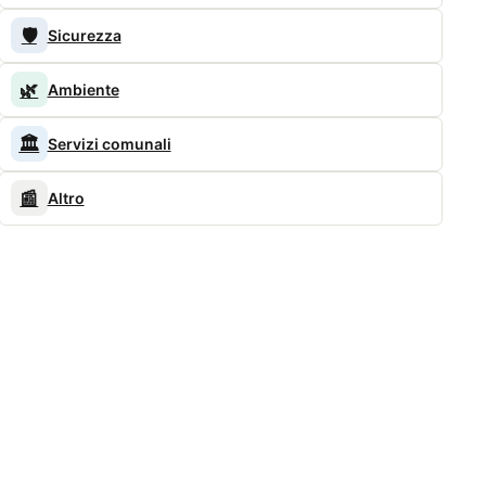
🛡️
Sicurezza
🌿
Ambiente
🏛️
Servizi comunali
📰
Altro