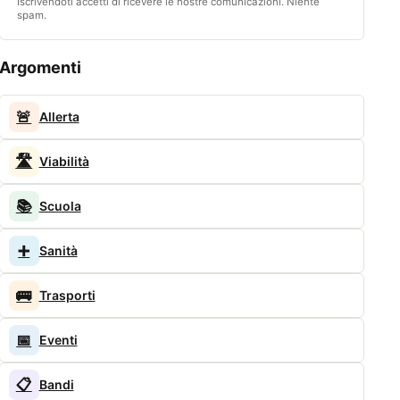
Iscrivendoti accetti di ricevere le nostre comunicazioni. Niente
spam.
Argomenti
🚨
Allerta
🛣️
Viabilità
📚
Scuola
➕
Sanità
🚌
Trasporti
📅
Eventi
📋
Bandi