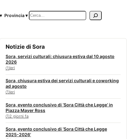
Cerca
▾
Provincia ▾
Notizie di Sora
Sora, servizi culturali: chiusura estiva dal 10 agosto
2026
Ieri
🕒
Sora, chiusura estiva dei servizi culturali e coworking
ad agosto
Ieri
🕒
Sora, evento conclusivo di ‘Sora Città che Legge’ in
Piazza Mayer Ross
2 giorni fa
🕒
Sora, evento conclusivo di ‘Sora Città che Legge
2025-2026’