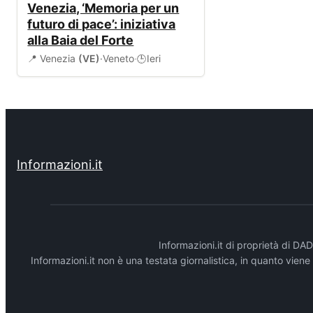
Venezia, ‘Memoria per un
futuro di pace’: iniziativa
alla Baia del Forte
📍 Venezia
(VE)
·
Veneto
·
Ieri
🕒
Informazioni.it
Informazioni.it di proprietà di 
Informazioni.it non è una testata giornalistica, in quanto vien