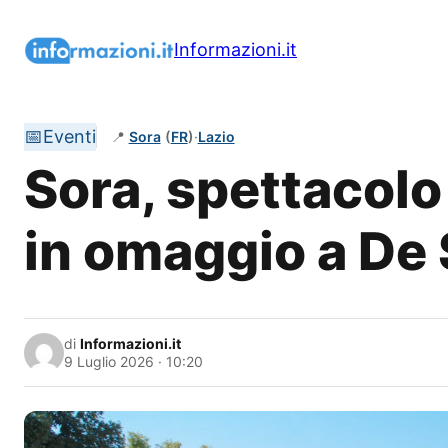
Vai
al
Informazioni.it
contenuto
📅
Eventi
📍
Sora
(
FR
)
·
Lazio
Sora, spettacolo 
in omaggio a De 
di
Informazioni.it
9 Luglio 2026 · 10:20