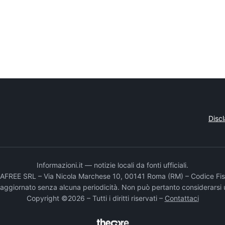
Disc
Informazioni.it — notizie locali da fonti ufficiali.
DADAFREE SRL – Via Nicola Marchese 10, 00141 Roma (RM) – Codice Fis
e aggiornato senza alcuna periodicità. Non può pertanto considerarsi 
Copyright ©2026 – Tutti i diritti riservati –
Contattaci