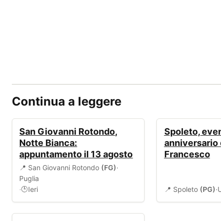
Continua a leggere
EVENTI
EVENTI
San Giovanni Rotondo,
Spoleto, even
Notte Bianca:
anniversario 
appuntamento il 13 agosto
Francesco
📍 San Giovanni Rotondo
(FG)
·
Puglia
·
Ieri
📍 Spoleto
(PG)
·
🕒
EVENTI