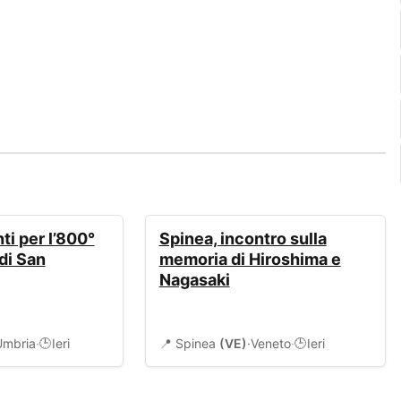
EVENTI
ti per l’800°
Spinea, incontro sulla
di San
memoria di Hiroshima e
Nagasaki
Umbria
·
Ieri
📍 Spinea
(VE)
·
Veneto
·
Ieri
🕒
🕒