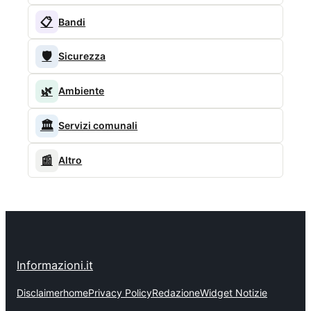
📋
Bandi
🛡️
Sicurezza
🌿
Ambiente
🏛️
Servizi comunali
📰
Altro
Informazioni.it
Disclaimer
home
Privacy Policy
Redazione
Widget Notizie