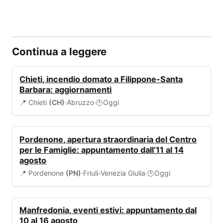
Continua a leggere
ALLERTA
Chieti, incendio domato a Filippone-Santa
Barbara: aggiornamenti
📍 Chieti
(CH)
·
Abruzzo
·
Oggi
🕒
EVENTI
Pordenone, apertura straordinaria del Centro
per le Famiglie: appuntamento dall’11 al 14
agosto
📍 Pordenone
(PN)
·
Friuli-Venezia Giulia
·
Oggi
🕒
EVENTI
Manfredonia, eventi estivi: appuntamento dal
10 al 16 agosto