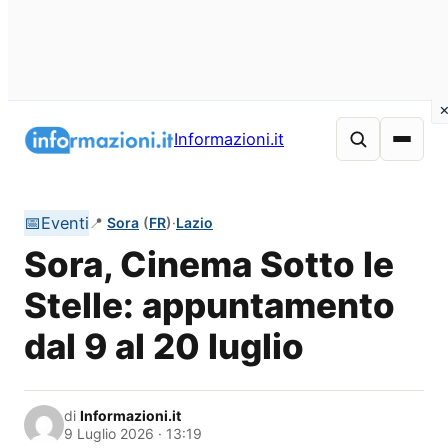
Vai
al
Informazioni.it
contenuto
📅
Eventi
📍
Sora
(
FR
)
·
Lazio
Sora, Cinema Sotto le
Stelle: appuntamento
dal 9 al 20 luglio
di
Informazioni.it
9 Luglio 2026 · 13:19