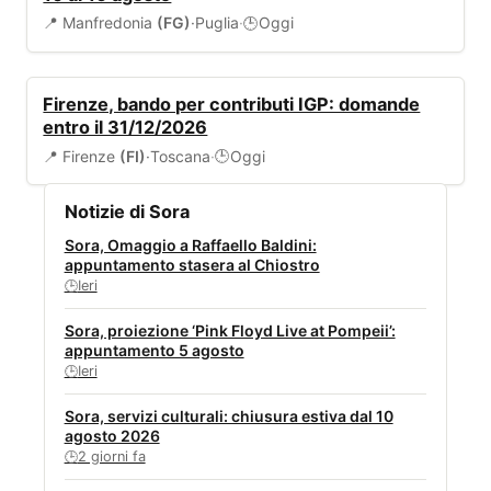
📍 Manfredonia
(FG)
·
Puglia
·
Oggi
🕒
BANDI
Firenze, bando per contributi IGP: domande
entro il 31/12/2026
📍 Firenze
(FI)
·
Toscana
·
Oggi
🕒
Notizie di Sora
Sora, Omaggio a Raffaello Baldini:
appuntamento stasera al Chiostro
Ieri
🕒
Sora, proiezione ‘Pink Floyd Live at Pompeii’:
appuntamento 5 agosto
Ieri
🕒
Sora, servizi culturali: chiusura estiva dal 10
agosto 2026
2 giorni fa
🕒