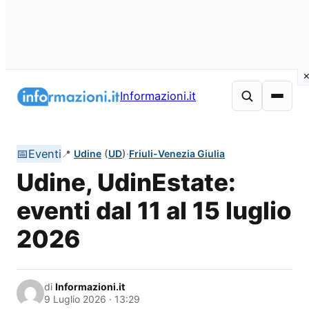
Vai
al
Informazioni.it
contenuto
📅
Eventi
📍
Udine
(
UD
)
·
Friuli-Venezia Giulia
Udine, UdinEstate:
eventi dal 11 al 15 luglio
2026
di
Informazioni.it
9 Luglio 2026 · 13:29