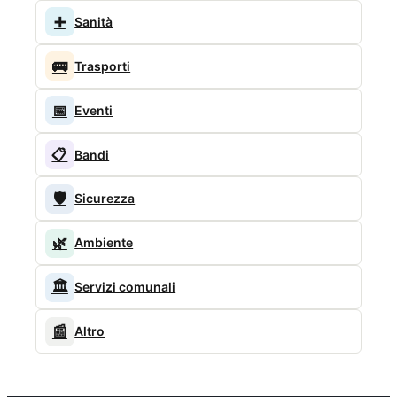
➕
Sanità
🚌
Trasporti
📅
Eventi
📋
Bandi
🛡️
Sicurezza
🌿
Ambiente
🏛️
Servizi comunali
📰
Altro