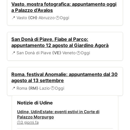
EVENTI
Vasto, mostra fotografica: appuntamento oggi
a Palazzo d’Avalos
📍 Vasto
(CH)
·
Abruzzo
·
Oggi
🕒
EVENTI
San Donà di Piave, Fiabe al Parco:
appuntamento 12 agosto al Giardino Agorà
📍 San Donà di Piave
(VE)
·
Veneto
·
Oggi
🕒
EVENTI
Roma, festival Anomalie: appuntamento dal 30
agosto al 13 settembre
📍 Roma
(RM)
·
Lazio
·
Oggi
🕒
Notizie di Udine
Udine, UdinEstate: eventi estivi in Corte di
Palazzo Morpurgo
3 giorni fa
🕒