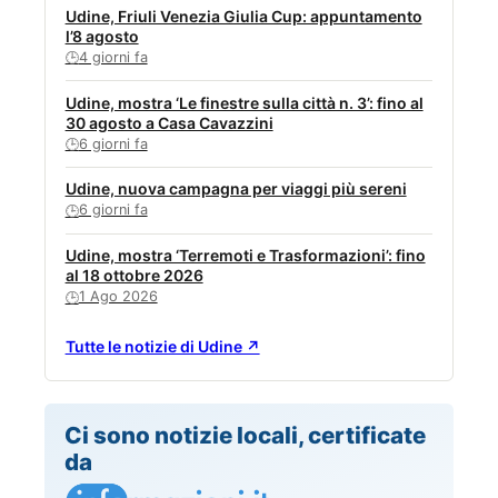
Udine, Friuli Venezia Giulia Cup: appuntamento
l’8 agosto
4 giorni fa
🕒
Udine, mostra ‘Le finestre sulla città n. 3’: fino al
30 agosto a Casa Cavazzini
6 giorni fa
🕒
Udine, nuova campagna per viaggi più sereni
6 giorni fa
🕒
Udine, mostra ‘Terremoti e Trasformazioni’: fino
al 18 ottobre 2026
1 Ago 2026
🕒
Tutte le notizie di Udine ↗
Ci sono notizie locali, certificate
da