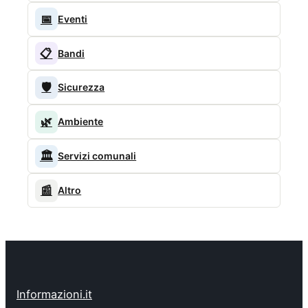
📅
Eventi
📋
Bandi
🛡️
Sicurezza
🌿
Ambiente
🏛️
Servizi comunali
📰
Altro
Informazioni.it