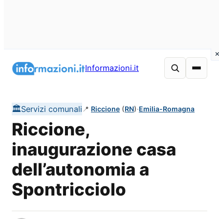
Vai
al
Informazioni.it
contenuto
🏛️
Servizi comunali
📍
Riccione
(
RN
)
·
Emilia-Romagna
Riccione,
inaugurazione casa
dell’autonomia a
Spontricciolo