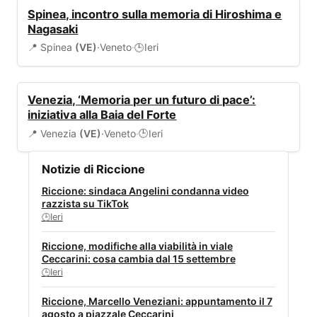
EVENTI
Spinea, incontro sulla memoria di Hiroshima e
Nagasaki
📍 Spinea
(VE)
·
Veneto
·
Ieri
🕒
EVENTI
Venezia, ‘Memoria per un futuro di pace’:
iniziativa alla Baia del Forte
📍 Venezia
(VE)
·
Veneto
·
Ieri
🕒
Notizie di Riccione
Riccione: sindaca Angelini condanna video
razzista su TikTok
Ieri
🕒
Riccione, modifiche alla viabilità in viale
Ceccarini: cosa cambia dal 15 settembre
Ieri
🕒
Riccione, Marcello Veneziani: appuntamento il 7
agosto a piazzale Ceccarini