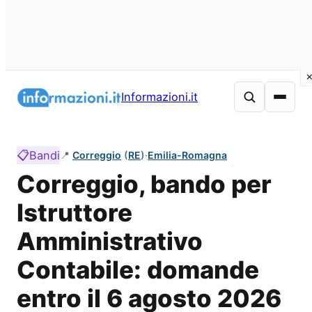
Vai
al
Informazioni.it
contenuto
📋
Bandi
📍
Correggio
(
RE
)
·
Emilia-Romagna
Correggio, bando per
Istruttore
Amministrativo
Contabile: domande
entro il 6 agosto 2026