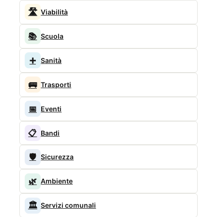
🛣️
Viabilità
📚
Scuola
➕
Sanità
🚌
Trasporti
📅
Eventi
📋
Bandi
🛡️
Sicurezza
🌿
Ambiente
🏛️
Servizi comunali