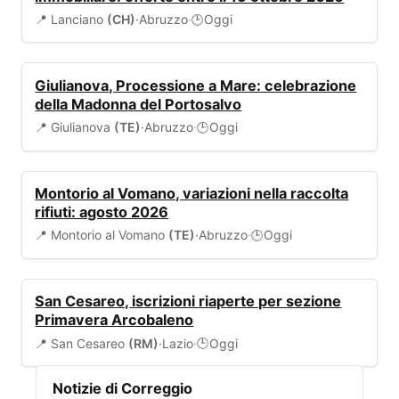
📍 Lanciano
(CH)
·
Abruzzo
·
Oggi
🕒
EVENTI
Giulianova, Processione a Mare: celebrazione
della Madonna del Portosalvo
📍 Giulianova
(TE)
·
Abruzzo
·
Oggi
🕒
AMBIENTE
Montorio al Vomano, variazioni nella raccolta
rifiuti: agosto 2026
📍 Montorio al Vomano
(TE)
·
Abruzzo
·
Oggi
🕒
SCUOLA
San Cesareo, iscrizioni riaperte per sezione
Primavera Arcobaleno
📍 San Cesareo
(RM)
·
Lazio
·
Oggi
🕒
Notizie di Correggio