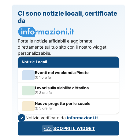
Ci sono notizie locali, certificate
da
Porta le notizie affidabili e aggiornate
direttamente sul tuo sito con il nostro widget
personalizzabile.
Notizie Locali
Eventi nel weekend a Pineto
1 ora fa
Lavori sulla viabilità cittadina
3 ore fa
Nuovo progetto per le scuole
5 ore fa
Notizie verificate da
informazioni.it
✓
SCOPRI IL WIDGET
</>