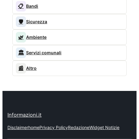
📋
Bandi
🛡️
Sicurezza
🌿
Ambiente
🏛️
Servizi comunali
📰
Altro
Informazioni.it
Disclaimer
home
Privacy Policy
Redazione
Widget Notizie