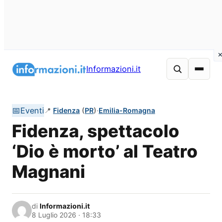
Vai
al
Informazioni.it
contenuto
📅
Eventi
📍
Fidenza
(
PR
)
·
Emilia-Romagna
Fidenza, spettacolo
‘Dio è morto’ al Teatro
Magnani
di
Informazioni.it
8 Luglio 2026 · 18:33