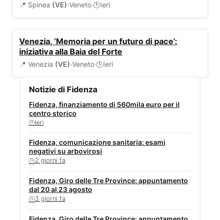
📍 Spinea
(VE)
·
Veneto
·
Ieri
🕒
EVENTI
Venezia, ‘Memoria per un futuro di pace’:
iniziativa alla Baia del Forte
📍 Venezia
(VE)
·
Veneto
·
Ieri
🕒
Notizie di Fidenza
Fidenza, finanziamento di 560mila euro per il
centro storico
Ieri
🕒
Fidenza, comunicazione sanitaria: esami
negativi su arbovirosi
2 giorni fa
🕒
Fidenza, Giro delle Tre Province: appuntamento
dal 20 al 23 agosto
3 giorni fa
🕒
Fidenza, Giro delle Tre Province: appuntamento