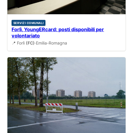
SERVIZI COMUNALI
Forlì, YoungERcard: posti disponibili per
volontariato
📍 Forlì
(FC)
·
Emilia-Romagna