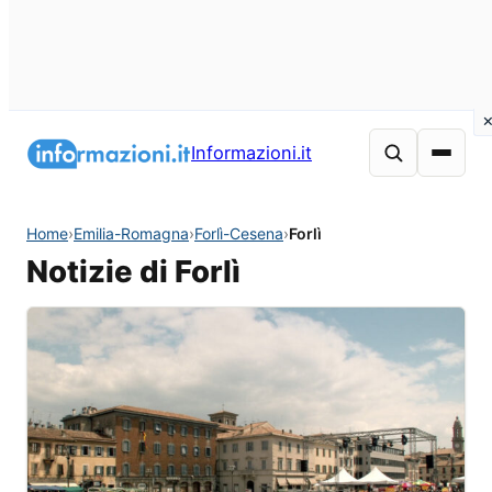
Informazioni.it
Home
›
Emilia-Romagna
›
Forlì-Cesena
›
Forlì
Notizie di Forlì