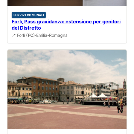
SERVIZI COMUNALI
Forlì, Pass gravidanza: estensione per genitori
del Distretto
📍 Forlì
(FC)
·
Emilia-Romagna