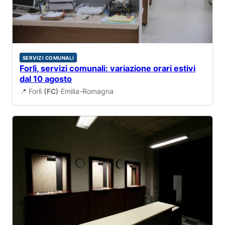
SERVIZI COMUNALI
Forlì, servizi comunali: variazione orari estivi
dal 10 agosto
📍 Forlì
(FC)
·
Emilia-Romagna