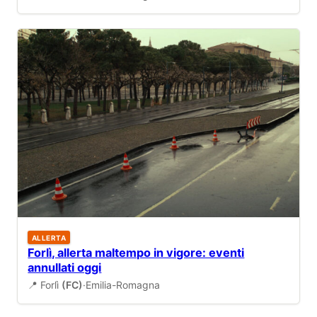
ALLERTA
Forlì, allerta maltempo in vigore: eventi
annullati oggi
📍 Forlì
(FC)
·
Emilia-Romagna