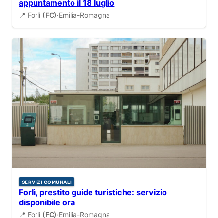
appuntamento il 18 luglio
📍 Forlì
(FC)
·
Emilia-Romagna
SERVIZI COMUNALI
Forlì, prestito guide turistiche: servizio
disponibile ora
📍 Forlì
(FC)
·
Emilia-Romagna