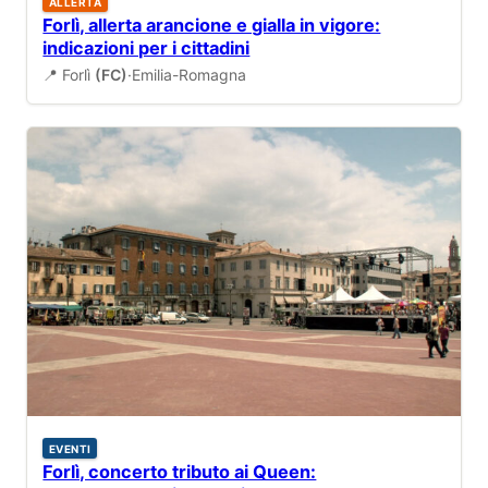
ALLERTA
Forlì, allerta arancione e gialla in vigore:
indicazioni per i cittadini
📍 Forlì
(FC)
·
Emilia-Romagna
EVENTI
Forlì, concerto tributo ai Queen: