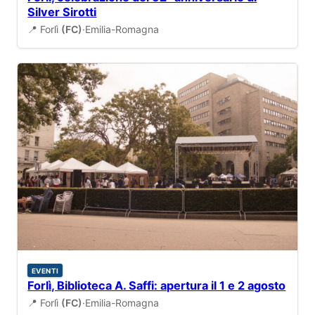
Silver Sirotti
📍 Forlì
(FC)
·
Emilia-Romagna
EVENTI
Forlì, Biblioteca A. Saffi: apertura il 1 e 2 agosto
📍 Forlì
(FC)
·
Emilia-Romagna