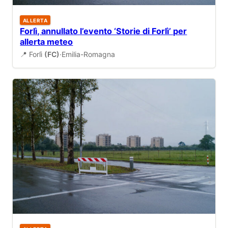
ALLERTA
Forlì, annullato l’evento ‘Storie di Forlì’ per
allerta meteo
📍 Forlì
(FC)
·
Emilia-Romagna