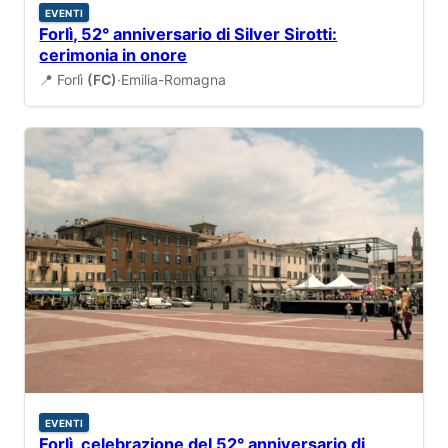
EVENTI
Forlì, 52° anniversario di Silver Sirotti:
cerimonia in onore
📍 Forlì
(FC)
·
Emilia-Romagna
EVENTI
Forlì, celebrazione del 52° anniversario di