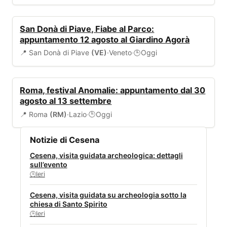
EVENTI
San Donà di Piave, Fiabe al Parco:
appuntamento 12 agosto al Giardino Agorà
📍 San Donà di Piave
(VE)
·
Veneto
·
Oggi
🕒
EVENTI
Roma, festival Anomalie: appuntamento dal 30
agosto al 13 settembre
📍 Roma
(RM)
·
Lazio
·
Oggi
🕒
Notizie di Cesena
Cesena, visita guidata archeologica: dettagli
sull’evento
Ieri
🕒
Cesena, visita guidata su archeologia sotto la
chiesa di Santo Spirito
Ieri
🕒