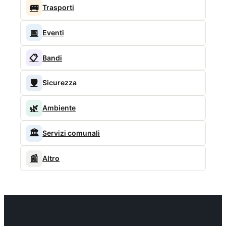
🚌
Trasporti
📅
Eventi
📋
Bandi
🛡️
Sicurezza
🌿
Ambiente
🏛️
Servizi comunali
📰
Altro