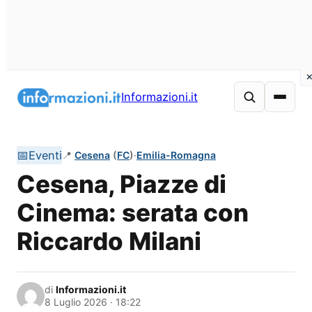
Vai
al
Informazioni.it
contenuto
📅
Eventi
📍
Cesena
(
FC
)
·
Emilia-Romagna
Cesena, Piazze di
Cinema: serata con
Riccardo Milani
di
Informazioni.it
8 Luglio 2026 · 18:22