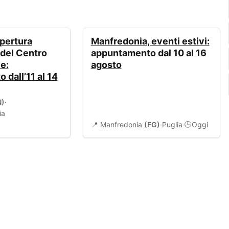
EVENTI
pertura
Manfredonia, eventi estivi:
 del Centro
appuntamento dal 10 al 16
e:
agosto
dall’11 al 14
N)
·
ia
📍 Manfredonia
(FG)
·
Puglia
·
Oggi
🕒