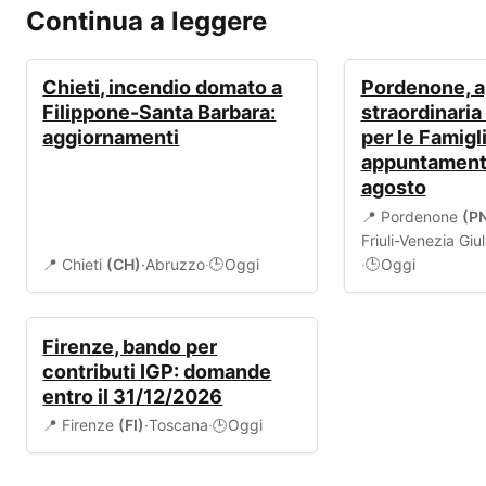
Continua a leggere
ALLERTA
EVENTI
Chieti, incendio domato a
Pordenone, a
Filippone-Santa Barbara:
straordinaria
aggiornamenti
per le Famigli
appuntamento 
agosto
📍 Pordenone
(P
Friuli-Venezia Giul
📍 Chieti
(CH)
·
Abruzzo
·
Oggi
·
Oggi
🕒
🕒
BANDI
Firenze, bando per
contributi IGP: domande
entro il 31/12/2026
📍 Firenze
(FI)
·
Toscana
·
Oggi
🕒