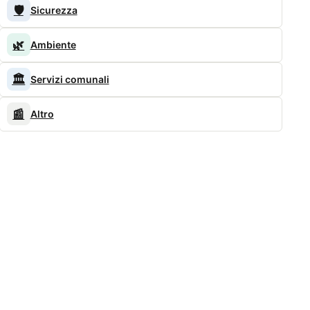
🛡️
Sicurezza
🌿
Ambiente
🏛️
Servizi comunali
📰
Altro