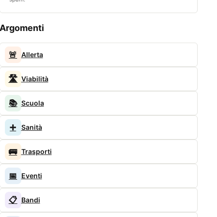
Argomenti
🚨
Allerta
🛣️
Viabilità
📚
Scuola
➕
Sanità
🚌
Trasporti
📅
Eventi
📋
Bandi