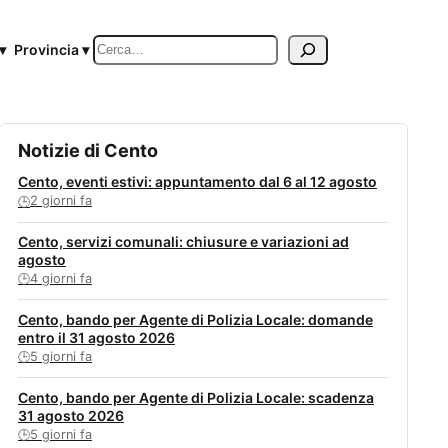
Cerca
▾
Provincia ▾
Notizie di Cento
Cento, eventi estivi: appuntamento dal 6 al 12 agosto
2 giorni fa
🕒
Cento, servizi comunali: chiusure e variazioni ad
agosto
4 giorni fa
🕒
Cento, bando per Agente di Polizia Locale: domande
entro il 31 agosto 2026
5 giorni fa
🕒
Cento, bando per Agente di Polizia Locale: scadenza
31 agosto 2026
5 giorni fa
🕒