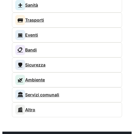
➕
Sanità
🚌
Trasporti
📅
Eventi
📋
Bandi
🛡️
Sicurezza
🌿
Ambiente
🏛️
Servizi comunali
📰
Altro