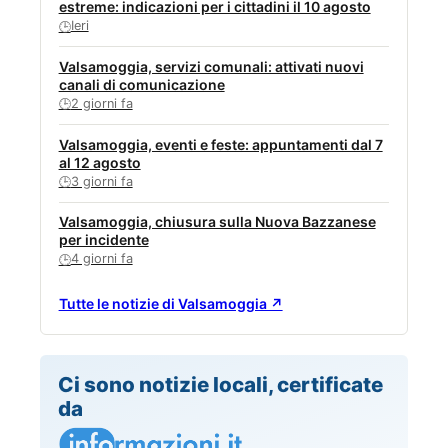
estreme: indicazioni per i cittadini il 10 agosto
Ieri
🕒
Valsamoggia, servizi comunali: attivati nuovi
canali di comunicazione
2 giorni fa
🕒
Valsamoggia, eventi e feste: appuntamenti dal 7
al 12 agosto
3 giorni fa
🕒
Valsamoggia, chiusura sulla Nuova Bazzanese
per incidente
4 giorni fa
🕒
Tutte le notizie di Valsamoggia ↗
Ci sono notizie locali, certificate
da