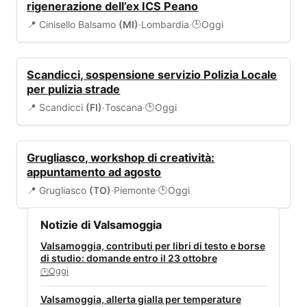
rigenerazione dell’ex ICS Peano
📍 Cinisello Balsamo
(MI)
·
Lombardia
·
Oggi
🕒
VIABILITÀ
Scandicci, sospensione servizio Polizia Locale
per pulizia strade
📍 Scandicci
(FI)
·
Toscana
·
Oggi
🕒
EVENTI
Grugliasco, workshop di creatività:
appuntamento ad agosto
📍 Grugliasco
(TO)
·
Piemonte
·
Oggi
🕒
Notizie di Valsamoggia
Valsamoggia, contributi per libri di testo e borse
di studio: domande entro il 23 ottobre
Oggi
🕒
Valsamoggia, allerta gialla per temperature