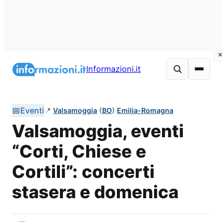
Vai
al
Informazioni.it
contenuto
📅
Eventi
📍
Valsamoggia
(
BO
)
·
Emilia-Romagna
Valsamoggia, eventi
“Corti, Chiese e
Cortili”: concerti
stasera e domenica