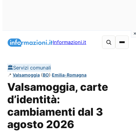
Vai
al
Informazioni.it
contenuto
🏛️
Servizi comunali
📍
Valsamoggia
(
BO
)
·
Emilia-Romagna
Valsamoggia, carte
d’identità:
cambiamenti dal 3
agosto 2026