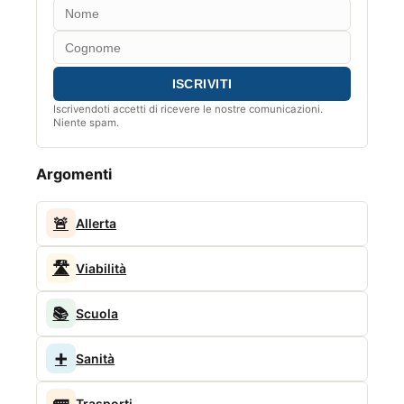
Iscrivendoti accetti di ricevere le nostre comunicazioni.
Niente spam.
Argomenti
🚨
Allerta
🛣️
Viabilità
📚
Scuola
➕
Sanità
🚌
Trasporti