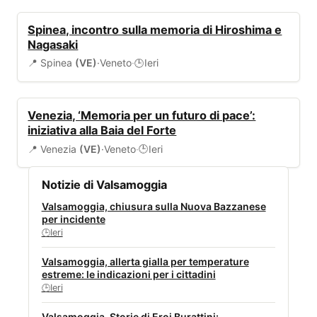
EVENTI
Spinea, incontro sulla memoria di Hiroshima e
Nagasaki
📍 Spinea
(VE)
·
Veneto
·
Ieri
🕒
EVENTI
Venezia, ‘Memoria per un futuro di pace’:
iniziativa alla Baia del Forte
📍 Venezia
(VE)
·
Veneto
·
Ieri
🕒
Notizie di Valsamoggia
Valsamoggia, chiusura sulla Nuova Bazzanese
per incidente
Ieri
🕒
Valsamoggia, allerta gialla per temperature
estreme: le indicazioni per i cittadini
Ieri
🕒
Valsamoggia, Storie di Eroi Burattini: