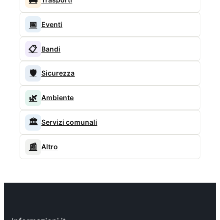
📅
Eventi
📋
Bandi
🛡️
Sicurezza
🌿
Ambiente
🏛️
Servizi comunali
📰
Altro