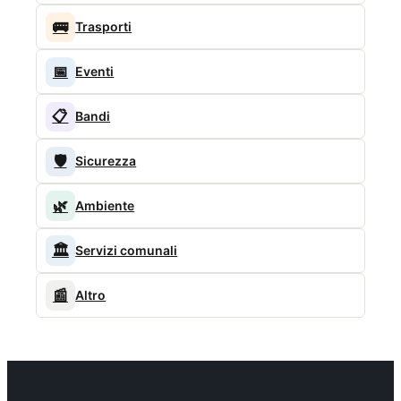
🚌
Trasporti
📅
Eventi
📋
Bandi
🛡️
Sicurezza
🌿
Ambiente
🏛️
Servizi comunali
📰
Altro