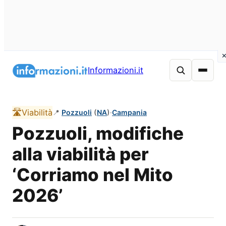
Vai
al
Informazioni.it
contenuto
🛣️
Viabilità
📍
Pozzuoli
(
NA
)
·
Campania
Pozzuoli, modifiche
alla viabilità per
‘Corriamo nel Mito
2026’