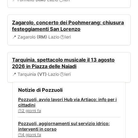
EVENTI
Zagarolo, concerto dei Poohmerang: chiusura
festeggiamenti San Lorenzo
📍 Zagarolo
(RM)
·
Lazio
·
Ieri
🕒
EVENTI
Tarquinia, spettacolo musicale il 13 agosto
2026 in Piazza delle Naiadi
📍 Tarquinia
(VT)
·
Lazio
·
Ieri
🕒
Notizie di Pozzuoli
Pozzuoli, avvio lavori Hub via Artiaco: info per i
cittadini
2 giorni fa
🕒
Pozzuoli, aggiornamenti sul servizio idrico:
interventi in corso
4 giorni fa
🕒