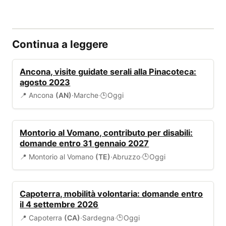
Continua a leggere
EVENTI
Ancona, visite guidate serali alla Pinacoteca:
agosto 2023
📍 Ancona
(AN)
·
Marche
·
Oggi
🕒
BANDI
Montorio al Vomano, contributo per disabili:
domande entro 31 gennaio 2027
📍 Montorio al Vomano
(TE)
·
Abruzzo
·
Oggi
🕒
BANDI
Capoterra, mobilità volontaria: domande entro
il 4 settembre 2026
📍 Capoterra
(CA)
·
Sardegna
·
Oggi
🕒