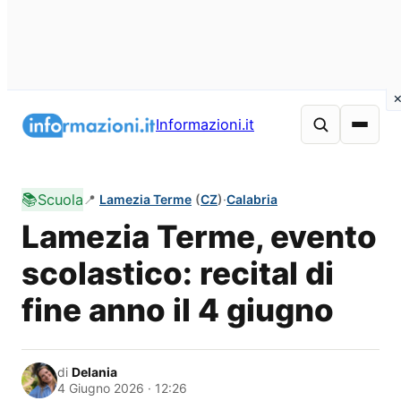
Vai
al
Informazioni.it
contenuto
📚
Scuola
📍
Lamezia Terme
(
CZ
)
·
Calabria
Lamezia Terme, evento
scolastico: recital di
fine anno il 4 giugno
di
Delania
4 Giugno 2026 · 12:26