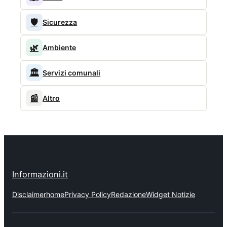
🛡️
Sicurezza
🌿
Ambiente
🏛️
Servizi comunali
📰
Altro
Informazioni.it
Disclaimer
home
Privacy Policy
Redazione
Widget Notizie