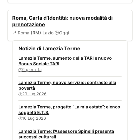
SERVIZI COMUNALI
Roma, Carta d’Identità: nuova modalità di
prenotazione
📍 Roma
(RM)
·
Lazio
·
Oggi
🕒
Notizie di Lamezia Terme
Lamezia Terme, aumento della TARI e nuovo
Bonus Sociale TARI
6 giorni fa
🕒
Lamezia Terme, nuovo servizio: contrasto alla
povertà
29 Lug 2026
🕒
Lamezia Terme, progetto “La mia estate”: elenco
soggetti E.T.S.
16 Lug 2026
🕒
Lamezia Terme: l’Assessore Spinelli presenta
successi culturali