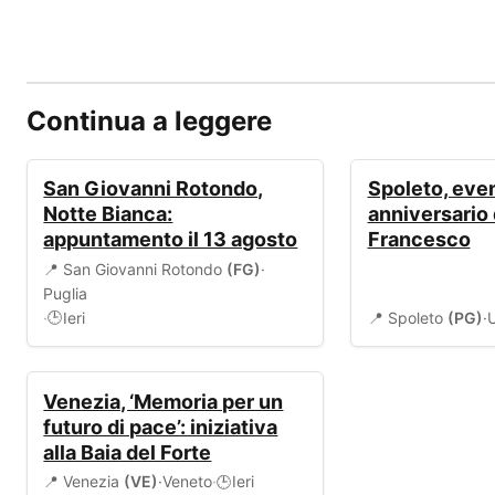
Continua a leggere
EVENTI
EVENTI
San Giovanni Rotondo,
Spoleto, even
Notte Bianca:
anniversario 
appuntamento il 13 agosto
Francesco
📍 San Giovanni Rotondo
(FG)
·
Puglia
·
Ieri
📍 Spoleto
(PG)
·
🕒
EVENTI
Venezia, ‘Memoria per un
futuro di pace’: iniziativa
alla Baia del Forte
📍 Venezia
(VE)
·
Veneto
·
Ieri
🕒