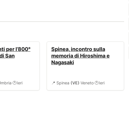
EVENTI
ti per l’800°
Spinea, incontro sulla
di San
memoria di Hiroshima e
Nagasaki
Umbria
·
Ieri
📍 Spinea
(VE)
·
Veneto
·
Ieri
🕒
🕒