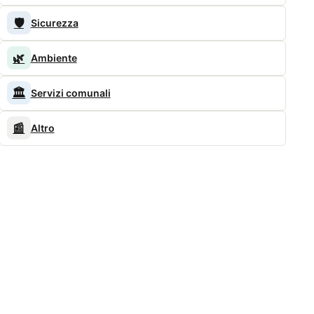
🛡️
Sicurezza
🌿
Ambiente
🏛️
Servizi comunali
📰
Altro