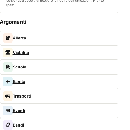
Iscrivendoti accetti di ricevere le nostre comunicazioni. Niente
spam.
Argomenti
🚨
Allerta
🛣️
Viabilità
📚
Scuola
➕
Sanità
🚌
Trasporti
📅
Eventi
📋
Bandi