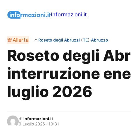
Vai
al
Informazioni.it
contenuto
🚨
Allerta
📍
Roseto degli Abruzzi
(
TE
)
·
Abruzzo
Roseto degli Abr
interruzione ener
luglio 2026
di
Informazioni.it
9 Luglio 2026 · 10:31