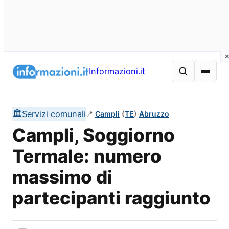
Vai
al
Informazioni.it
contenuto
🏛️
Servizi comunali
📍
Campli
(
TE
)
·
Abruzzo
Campli, Soggiorno
Termale: numero
massimo di
partecipanti raggiunto