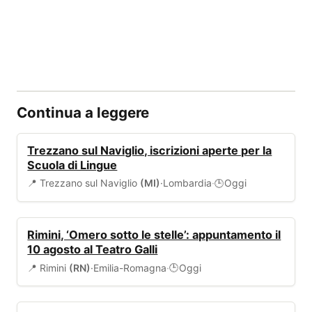
Continua a leggere
SCUOLA
Trezzano sul Naviglio, iscrizioni aperte per la
Scuola di Lingue
📍 Trezzano sul Naviglio
(MI)
·
Lombardia
·
Oggi
🕒
EVENTI
Rimini, ‘Omero sotto le stelle’: appuntamento il
10 agosto al Teatro Galli
📍 Rimini
(RN)
·
Emilia-Romagna
·
Oggi
🕒
EVENTI