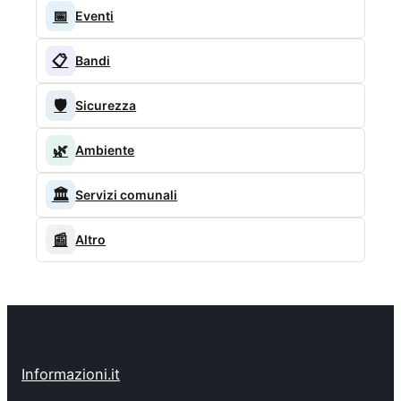
📅
Eventi
📋
Bandi
🛡️
Sicurezza
🌿
Ambiente
🏛️
Servizi comunali
📰
Altro
Informazioni.it