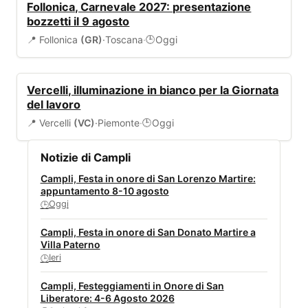
Follonica, Carnevale 2027: presentazione
bozzetti il 9 agosto
📍 Follonica
(GR)
·
Toscana
·
Oggi
🕒
EVENTI
Vercelli, illuminazione in bianco per la Giornata
del lavoro
📍 Vercelli
(VC)
·
Piemonte
·
Oggi
🕒
Notizie di Campli
Campli, Festa in onore di San Lorenzo Martire:
appuntamento 8-10 agosto
Oggi
🕒
Campli, Festa in onore di San Donato Martire a
Villa Paterno
Ieri
🕒
Campli, Festeggiamenti in Onore di San
Liberatore: 4-6 Agosto 2026