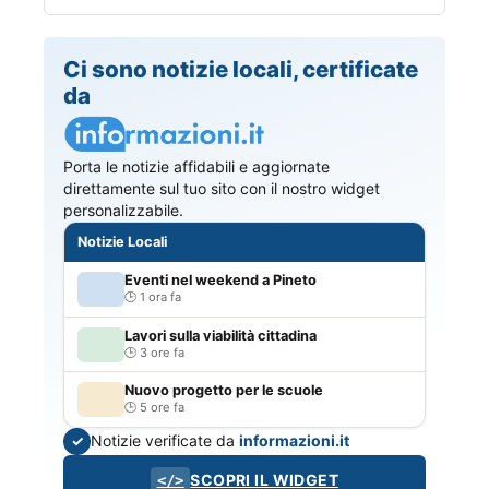
Ci sono notizie locali, certificate
da
Porta le notizie affidabili e aggiornate
direttamente sul tuo sito con il nostro widget
personalizzabile.
Notizie Locali
Eventi nel weekend a Pineto
1 ora fa
Lavori sulla viabilità cittadina
3 ore fa
Nuovo progetto per le scuole
5 ore fa
Notizie verificate da
informazioni.it
✓
SCOPRI IL WIDGET
</>