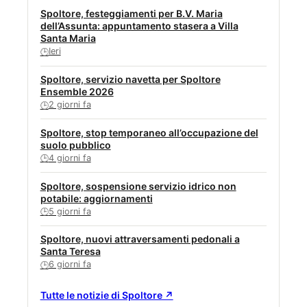
Spoltore, festeggiamenti per B.V. Maria
dell’Assunta: appuntamento stasera a Villa
Santa Maria
Ieri
🕒
Spoltore, servizio navetta per Spoltore
Ensemble 2026
2 giorni fa
🕒
Spoltore, stop temporaneo all’occupazione del
suolo pubblico
4 giorni fa
🕒
Spoltore, sospensione servizio idrico non
potabile: aggiornamenti
5 giorni fa
🕒
Spoltore, nuovi attraversamenti pedonali a
Santa Teresa
6 giorni fa
🕒
Tutte le notizie di Spoltore ↗