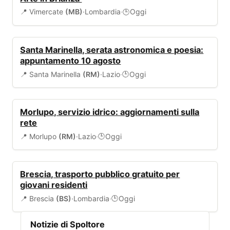
📍 Vimercate
(MB)
·
Lombardia
·
Oggi
🕒
EVENTI
Santa Marinella, serata astronomica e poesia:
appuntamento 10 agosto
📍 Santa Marinella
(RM)
·
Lazio
·
Oggi
🕒
SERVIZI COMUNALI
Morlupo, servizio idrico: aggiornamenti sulla
rete
📍 Morlupo
(RM)
·
Lazio
·
Oggi
🕒
TRASPORTI
Brescia, trasporto pubblico gratuito per
giovani residenti
📍 Brescia
(BS)
·
Lombardia
·
Oggi
🕒
Notizie di Spoltore