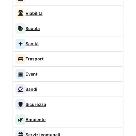
🛣️
Viabilità
📚
Scuola
➕
Sanità
🚌
Trasporti
📅
Eventi
📋
Bandi
🛡️
Sicurezza
🌿
Ambiente
🏛️
Servizi comunali