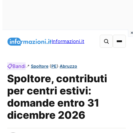
Vai
al
Informazioni.it
contenuto
📋
Bandi
📍
Spoltore
(
PE
)
·
Abruzzo
Spoltore, contributi
per centri estivi:
domande entro 31
dicembre 2026