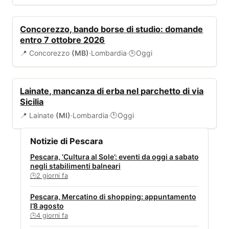
BANDI
Concorezzo, bando borse di studio: domande
entro 7 ottobre 2026
📍 Concorezzo
(MB)
·
Lombardia
·
Oggi
🕒
AMBIENTE
Lainate, mancanza di erba nel parchetto di via
Sicilia
📍 Lainate
(MI)
·
Lombardia
·
Oggi
🕒
Notizie di Pescara
Pescara, ‘Cultura al Sole’: eventi da oggi a sabato
negli stabilimenti balneari
2 giorni fa
🕒
Pescara, Mercatino di shopping: appuntamento
l’8 agosto
4 giorni fa
🕒