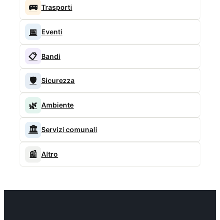
🚌
Trasporti
📅
Eventi
📋
Bandi
🛡️
Sicurezza
🌿
Ambiente
🏛️
Servizi comunali
📰
Altro