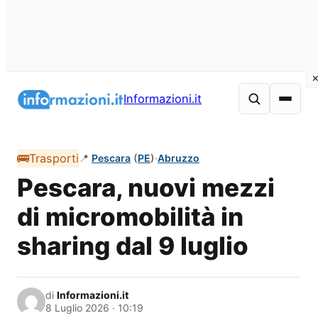
Vai
al
Informazioni.it
contenuto
🚌
Trasporti
📍
Pescara
(
PE
)
·
Abruzzo
Pescara, nuovi mezzi
di micromobilità in
sharing dal 9 luglio
di
Informazioni.it
8 Luglio 2026 · 10:19