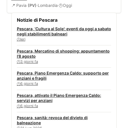
📍 Pavia
(PV)
·
Lombardia
·
Oggi
🕒
Notizie di Pescara
Pescara, ‘Cultura al Sole’: eventi da oggi a sabato
negli stabilimenti balneari
Ieri
🕒
Pescara, Mercatino di shopping: appuntamento
l’8 agosto
3 giorni fa
🕒
Pescara, Piano Emergenza Caldo: supporto per
anziani e fragili
6 giorni fa
🕒
Pescara, attivato il Piano Emergenza Caldo:
servizi per anziani
6 giorni fa
🕒
Pescara, sanità: revoca del divieto di
balneazione