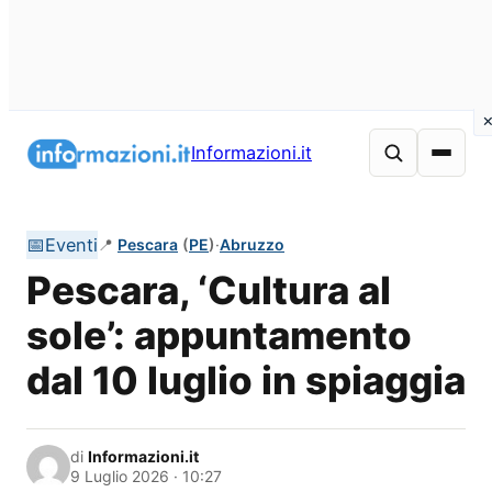
Vai
al
Informazioni.it
contenuto
📅
Eventi
📍
Pescara
(
PE
)
·
Abruzzo
Pescara, ‘Cultura al
sole’: appuntamento
dal 10 luglio in spiaggia
di
Informazioni.it
9 Luglio 2026 · 10:27