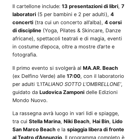
Il cartellone include:
13 presentazioni di libri
,
7
laboratori
(5 per bambini e 2 per adulti),
4
concerti
(tra cui un concerto all’alba),
4 corsi
di discipline
(Yoga, Pilates & Skincare, Danze
africane), spettacoli teatrali e di magia, eventi
in costume d’epoca, oltre a mostre d’arte e
fotografia.
Il primo evento si svolgerà al
MA.AR. Beach
(ex Delfino Verde) alle
17:00
, con il laboratorio
per adulti
‘L’ITALIANO SOTTO L’OMBRELLONE’
,
guidato da
Ludovica Zamponi
delle Edizioni
Mondo Nuovo.
La rassegna avrà luogo in vari lidi e spiagge,
tra cui
Stella Marina
,
Niki Beach
,
Hai Bin
,
Lido
San Marco Beach
e la
spiaggia libera di fronte
al Teatro d’Annunzio
. Il programma completo è