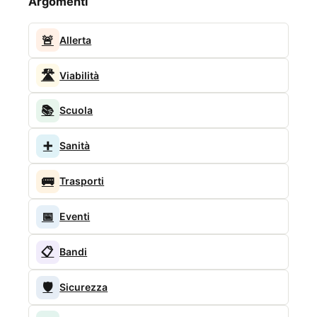
Argomenti
🚨
Allerta
🛣️
Viabilità
📚
Scuola
➕
Sanità
🚌
Trasporti
📅
Eventi
📋
Bandi
🛡️
Sicurezza