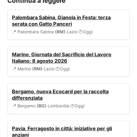
Continua a leggere
EVENTI
Palombara Sabina, Gianola in Festa: terza
serata con Gatto Panceri
📍 Palombara Sabina
(RM)
·
Lazio
·
Oggi
🕒
EVENTI
Marino, Giornata del Sacrificio del Lavoro
Italiano: 8 agosto 2026
📍 Marino
(RM)
·
Lazio
·
Oggi
🕒
AMBIENTE
Bergamo, nuova Ecocard per la raccolta
differenziata
📍 Bergamo
(BG)
·
Lombardia
·
Oggi
🕒
EVENTI
Pavia, Ferragosto in città: iniziative per gli
anziani