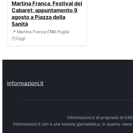
Martina Franca, Festival del
Cabaret: appuntamento 9
agosto a Piazza della
Sanità
📍 Martina Franca
(TA)
·
Puglia
·
Oggi
🕒
Informazioni.it
Informazioni.it di proprietà di 
Informazioni.it non è una testata giornalistica, in quanto vien