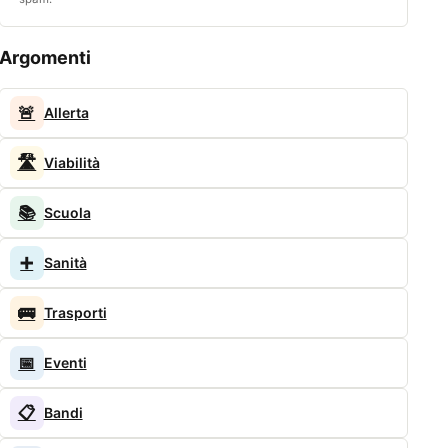
Argomenti
🚨
Allerta
🛣️
Viabilità
📚
Scuola
➕
Sanità
🚌
Trasporti
📅
Eventi
📋
Bandi