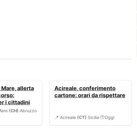
AMBIENTE
 Mare, allerta
Acireale, conferimento
corso:
cartone: orari da rispettare
r i cittadini
 Mare
(CH)
·
Abruzzo
📍 Acireale
(CT)
·
Sicilia
·
Oggi
🕒