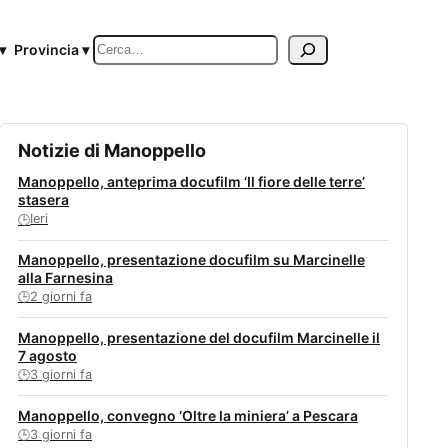
Cerca
▾
Provincia ▾
Notizie di Manoppello
Manoppello, anteprima docufilm ‘Il fiore delle terre’
stasera
Ieri
🕒
Manoppello, presentazione docufilm su Marcinelle
alla Farnesina
2 giorni fa
🕒
Manoppello, presentazione del docufilm Marcinelle il
7 agosto
3 giorni fa
🕒
Manoppello, convegno ‘Oltre la miniera’ a Pescara
3 giorni fa
🕒