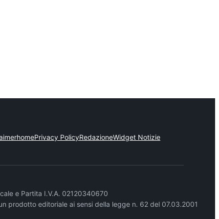
laimer
home
Privacy Policy
Redazione
Widget Notizie
cale e Partita I.V.A. 02120340670
un prodotto editoriale ai sensi della legge n. 62 del 07.03.2001