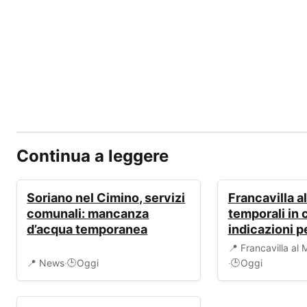
Continua a leggere
📰
ALLERTA
Soriano nel Cimino, servizi
Francavilla al
comunali: mancanza
temporali in 
d’acqua temporanea
indicazioni pe
📍 Francavilla al
📍 News
·
Oggi
·
Oggi
🕒
🕒
EVENTI