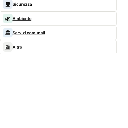
🛡️
Sicurezza
🌿
Ambiente
🏛️
Servizi comunali
📰
Altro