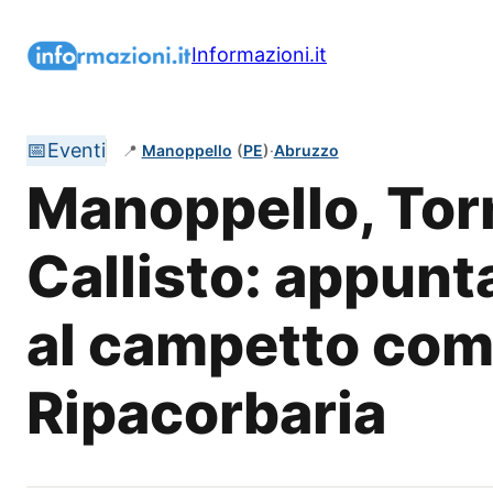
Vai
al
Informazioni.it
contenuto
📅
Eventi
📍
Manoppello
(
PE
)
·
Abruzzo
Manoppello, Tor
Callisto: appunta
al campetto com
Ripacorbaria