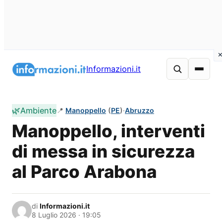
Vai
al
Informazioni.it
contenuto
🌿
Ambiente
📍
Manoppello
(
PE
)
·
Abruzzo
Manoppello, interventi
di messa in sicurezza
al Parco Arabona
di
Informazioni.it
8 Luglio 2026 · 19:05