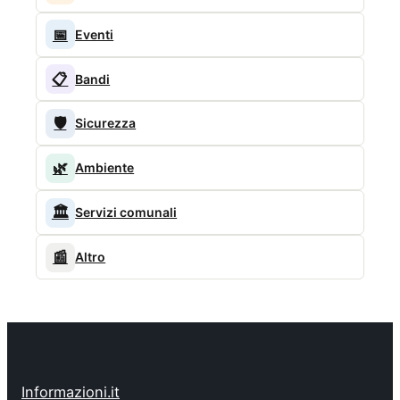
📅
Eventi
📋
Bandi
🛡️
Sicurezza
🌿
Ambiente
🏛️
Servizi comunali
📰
Altro
Informazioni.it