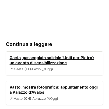
Continua a leggere
EVENTI
Gaeta, passeggiata solidale ‘Uniti per Pietro’:
un evento di sensibilizzazione
📍 Gaeta
(LT)
·
Lazio
·
Oggi
🕒
EVENTI
Vasto, mostra fotografica: appuntamento oggi
a Palazzo d’Avalos
📍 Vasto
(CH)
·
Abruzzo
·
Oggi
🕒