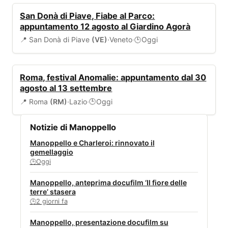
EVENTI
San Donà di Piave, Fiabe al Parco:
appuntamento 12 agosto al Giardino Agorà
📍 San Donà di Piave
(VE)
·
Veneto
·
Oggi
🕒
EVENTI
Roma, festival Anomalie: appuntamento dal 30
agosto al 13 settembre
📍 Roma
(RM)
·
Lazio
·
Oggi
🕒
Notizie di Manoppello
Manoppello e Charleroi: rinnovato il
gemellaggio
Oggi
🕒
Manoppello, anteprima docufilm ‘Il fiore delle
terre’ stasera
2 giorni fa
🕒
Manoppello, presentazione docufilm su