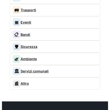
🚌
Trasporti
📅
Eventi
📋
Bandi
🛡️
Sicurezza
🌿
Ambiente
🏛️
Servizi comunali
📰
Altro