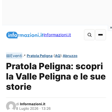
Vai
al
Informazioni.it
contenuto
📅
Eventi
📍
Pratola Peligna
(
AQ
)
·
Abruzzo
Pratola Peligna: scopri
la Valle Peligna e le sue
storie
di
Informazioni.it
8 Luglio 2026 · 13:26