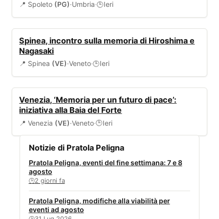
📍 Spoleto
(PG)
·
Umbria
·
Ieri
🕒
EVENTI
Spinea, incontro sulla memoria di Hiroshima e
Nagasaki
📍 Spinea
(VE)
·
Veneto
·
Ieri
🕒
EVENTI
Venezia, ‘Memoria per un futuro di pace’:
iniziativa alla Baia del Forte
📍 Venezia
(VE)
·
Veneto
·
Ieri
🕒
Notizie di Pratola Peligna
Pratola Peligna, eventi del fine settimana: 7 e 8
agosto
2 giorni fa
🕒
Pratola Peligna, modifiche alla viabilità per
eventi ad agosto
31 Lug 2026
🕒