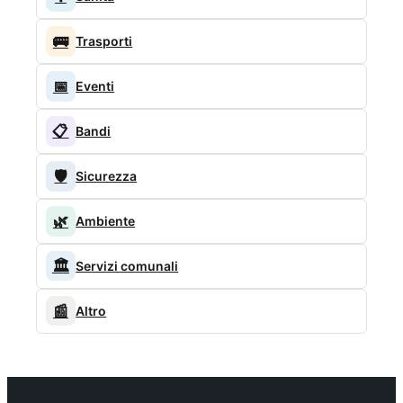
🚌
Trasporti
📅
Eventi
📋
Bandi
🛡️
Sicurezza
🌿
Ambiente
🏛️
Servizi comunali
📰
Altro