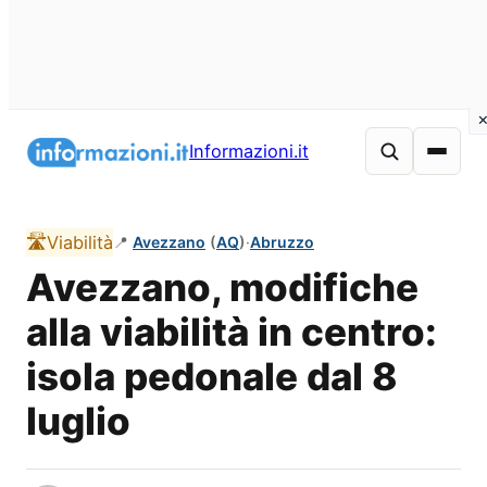
Vai
al
Informazioni.it
contenuto
🛣️
Viabilità
📍
Avezzano
(
AQ
)
·
Abruzzo
Avezzano, modifiche
alla viabilità in centro:
isola pedonale dal 8
luglio