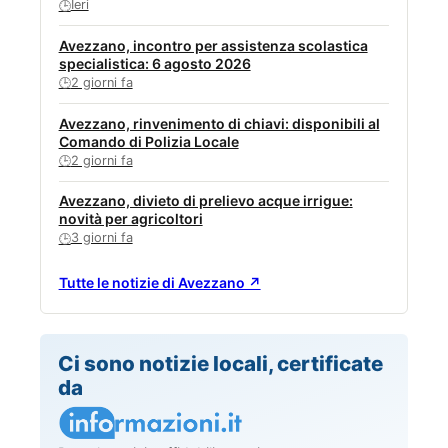
Ieri
🕒
Avezzano, incontro per assistenza scolastica
specialistica: 6 agosto 2026
2 giorni fa
🕒
Avezzano, rinvenimento di chiavi: disponibili al
Comando di Polizia Locale
2 giorni fa
🕒
Avezzano, divieto di prelievo acque irrigue:
novità per agricoltori
3 giorni fa
🕒
Tutte le notizie di Avezzano ↗
Ci sono notizie locali, certificate
da