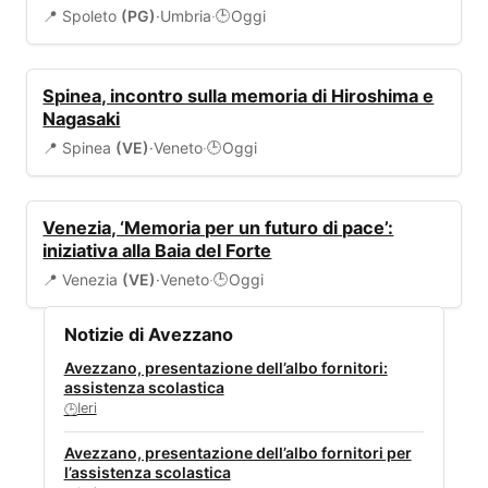
📍 Spoleto
(PG)
·
Umbria
·
Oggi
🕒
EVENTI
Spinea, incontro sulla memoria di Hiroshima e
Nagasaki
📍 Spinea
(VE)
·
Veneto
·
Oggi
🕒
EVENTI
Venezia, ‘Memoria per un futuro di pace’:
iniziativa alla Baia del Forte
📍 Venezia
(VE)
·
Veneto
·
Oggi
🕒
Notizie di Avezzano
Avezzano, presentazione dell’albo fornitori:
assistenza scolastica
Ieri
🕒
Avezzano, presentazione dell’albo fornitori per
l’assistenza scolastica