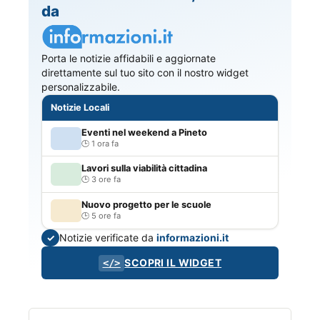
da
Porta le notizie affidabili e aggiornate
direttamente sul tuo sito con il nostro widget
personalizzabile.
Notizie Locali
Eventi nel weekend a Pineto
1 ora fa
Lavori sulla viabilità cittadina
3 ore fa
Nuovo progetto per le scuole
5 ore fa
Notizie verificate da
informazioni.it
✓
SCOPRI IL WIDGET
</>