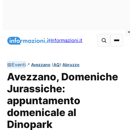
Vai
al
Informazioni.it
contenuto
📅
Eventi
📍
Avezzano
(
AQ
)
·
Abruzzo
Avezzano, Domeniche
Jurassiche:
appuntamento
domenicale al
Dinopark