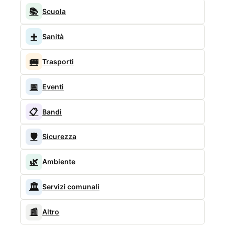
📚
Scuola
➕
Sanità
🚌
Trasporti
📅
Eventi
📋
Bandi
🛡️
Sicurezza
🌿
Ambiente
🏛️
Servizi comunali
📰
Altro