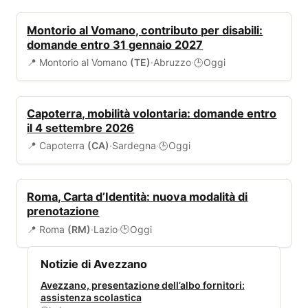
BANDI
Montorio al Vomano, contributo per disabili:
domande entro 31 gennaio 2027
📍 Montorio al Vomano
(TE)
·
Abruzzo
·
Oggi
🕒
BANDI
Capoterra, mobilità volontaria: domande entro
il 4 settembre 2026
📍 Capoterra
(CA)
·
Sardegna
·
Oggi
🕒
SERVIZI COMUNALI
Roma, Carta d’Identità: nuova modalità di
prenotazione
📍 Roma
(RM)
·
Lazio
·
Oggi
🕒
Notizie di Avezzano
Avezzano, presentazione dell’albo fornitori:
assistenza scolastica