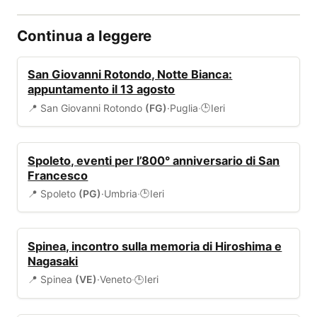
Continua a leggere
EVENTI
San Giovanni Rotondo, Notte Bianca:
appuntamento il 13 agosto
📍 San Giovanni Rotondo
(FG)
·
Puglia
·
Ieri
🕒
EVENTI
Spoleto, eventi per l’800° anniversario di San
Francesco
📍 Spoleto
(PG)
·
Umbria
·
Ieri
🕒
EVENTI
Spinea, incontro sulla memoria di Hiroshima e
Nagasaki
📍 Spinea
(VE)
·
Veneto
·
Ieri
🕒