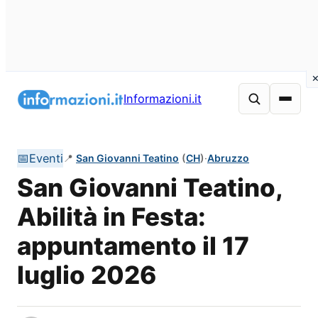
Vai
al
Informazioni.it
contenuto
📅
Eventi
📍
San Giovanni Teatino
(
CH
)
·
Abruzzo
San Giovanni Teatino,
Abilità in Festa:
appuntamento il 17
luglio 2026