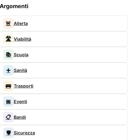
Argomenti
🚨
Allerta
🛣️
Viabilità
📚
Scuola
➕
Sanità
🚌
Trasporti
📅
Eventi
📋
Bandi
🛡️
Sicurezza