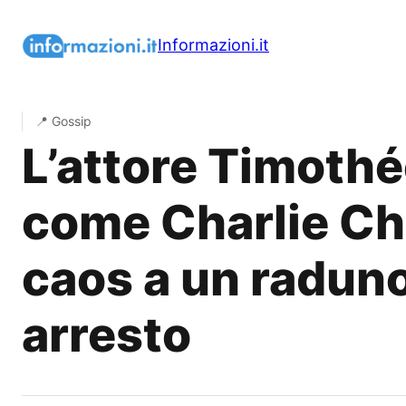
Vai
al
Informazioni.it
contenuto
📍 Gossip
L’attore Timoth
come Charlie Cha
caos a un raduno
arresto