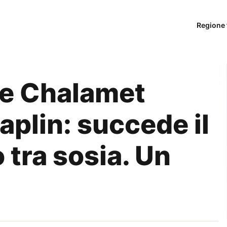
Regione 
ée Chalamet
plin: succede il
 tra sosia. Un