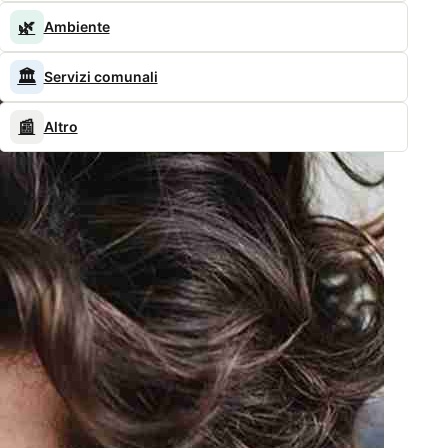
🌿
Ambiente
🏛️
Servizi comunali
📰
Altro