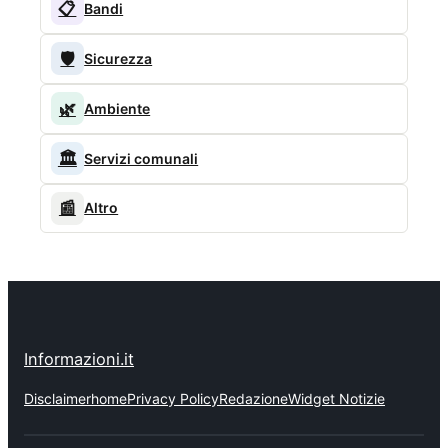
📋
Bandi
🛡️
Sicurezza
🌿
Ambiente
🏛️
Servizi comunali
📰
Altro
Informazioni.it
Disclaimer
home
Privacy Policy
Redazione
Widget Notizie