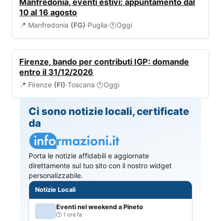
Manfredonia, eventi estivi: appuntamento dal
10 al 16 agosto
📍 Manfredonia
(FG)
·
Puglia
·
Oggi
🕒
BANDI
Firenze, bando per contributi IGP: domande
entro il 31/12/2026
📍 Firenze
(FI)
·
Toscana
·
Oggi
🕒
Ci sono notizie locali, certificate
da
Porta le notizie affidabili e aggiornate
direttamente sul tuo sito con il nostro widget
personalizzabile.
Notizie Locali
Eventi nel weekend a Pineto
1 ora fa