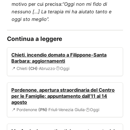
motivo per cui precisa:
“Oggi non mi fido di
nessuno […] La terapia mi ha aiutato tanto e
oggi sto meglio”.
Continua a leggere
ALLERTA
Chieti, incendio domato a Filippone-Santa
Barbara: aggiornamenti
📍 Chieti
(CH)
·
Abruzzo
·
Oggi
🕒
EVENTI
Pordenone, apertura straordinaria del Centro
per le Famiglie: appuntamento dall’11 al 14
agosto
📍 Pordenone
(PN)
·
Friuli-Venezia Giulia
·
Oggi
🕒
EVENTI