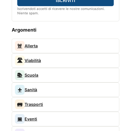
Iscrivendoti accetti di ricevere le nostre comunicazioni.
Niente spam.
Argomenti
🚨
Allerta
🛣️
Viabilità
📚
Scuola
➕
Sanità
🚌
Trasporti
📅
Eventi