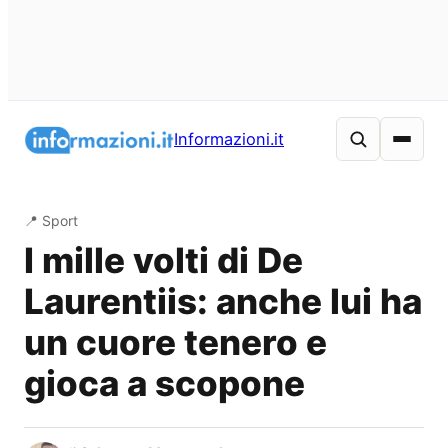
Vai
al
Informazioni.it
contenuto
📍 Sport
I mille volti di De
Laurentiis: anche lui ha
un cuore tenero e
gioca a scopone