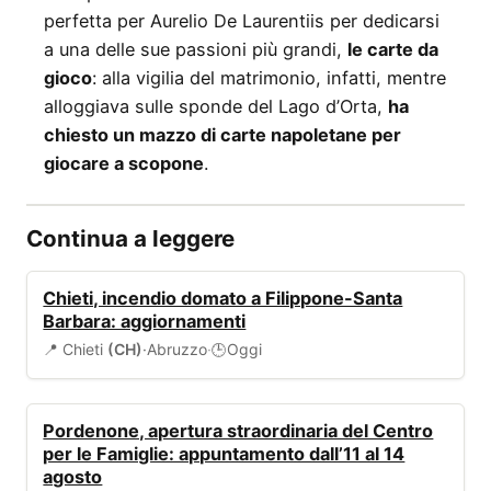
perfetta per Aurelio De Laurentiis per dedicarsi
a una delle sue passioni più grandi,
le carte da
gioco
: alla vigilia del matrimonio, infatti, mentre
alloggiava sulle sponde del Lago d’Orta,
ha
chiesto un mazzo di carte napoletane per
giocare a scopone
.
Continua a leggere
ALLERTA
Chieti, incendio domato a Filippone-Santa
Barbara: aggiornamenti
📍 Chieti
(CH)
·
Abruzzo
·
Oggi
🕒
EVENTI
Pordenone, apertura straordinaria del Centro
per le Famiglie: appuntamento dall’11 al 14
agosto