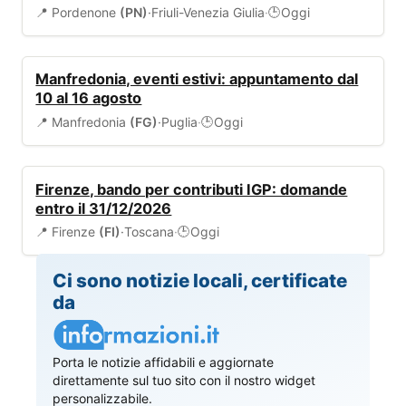
📍 Pordenone
(PN)
·
Friuli-Venezia Giulia
·
Oggi
🕒
EVENTI
Manfredonia, eventi estivi: appuntamento dal
10 al 16 agosto
📍 Manfredonia
(FG)
·
Puglia
·
Oggi
🕒
BANDI
Firenze, bando per contributi IGP: domande
entro il 31/12/2026
📍 Firenze
(FI)
·
Toscana
·
Oggi
🕒
Ci sono notizie locali, certificate
da
Porta le notizie affidabili e aggiornate
direttamente sul tuo sito con il nostro widget
personalizzabile.