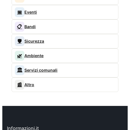
📅
Eventi
📋
Bandi
🛡️
Sicurezza
🌿
Ambiente
🏛️
Servizi comunali
📰
Altro
Informazioni.it