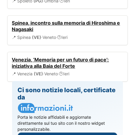
📍 Spoleto
(PG)
·
Umbria
·
Ieri
🕒
EVENTI
Spinea, incontro sulla memoria di Hiroshima e
Nagasaki
📍 Spinea
(VE)
·
Veneto
·
Ieri
🕒
EVENTI
Venezia, ‘Memoria per un futuro di pace’:
iniziativa alla Baia del Forte
📍 Venezia
(VE)
·
Veneto
·
Ieri
🕒
Ci sono notizie locali, certificate
da
Porta le notizie affidabili e aggiornate
direttamente sul tuo sito con il nostro widget
personalizzabile.