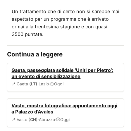
Un trattamento che di certo non si sarebbe mai
aspettato per un programma che è arrivato
ormai alla trentesima stagione e con quasi
3500 puntate.
Continua a leggere
EVENTI
Gaeta, passeggiata solidale ‘Uniti per Pietro’:
un evento di sensibilizzazione
📍 Gaeta
(LT)
·
Lazio
·
Oggi
🕒
EVENTI
Vasto, mostra fotografica: appuntamento oggi
a Palazzo d’Avalos
📍 Vasto
(CH)
·
Abruzzo
·
Oggi
🕒