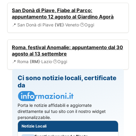
EVENTI
San Donà di Piave, Fiabe al Parco:
appuntamento 12 agosto al Giardino Agorà
📍 San Donà di Piave
(VE)
·
Veneto
·
Oggi
🕒
EVENTI
Roma, festival Anomalie: appuntamento dal 30
agosto al 13 settembre
📍 Roma
(RM)
·
Lazio
·
Oggi
🕒
Ci sono notizie locali, certificate
da
Porta le notizie affidabili e aggiornate
direttamente sul tuo sito con il nostro widget
personalizzabile.
Notizie Locali