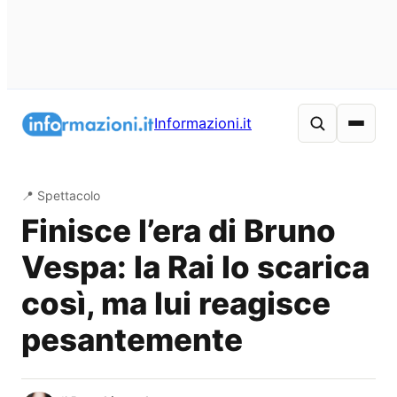
Vai
al
Informazioni.it
contenuto
📍 Spettacolo
Finisce l’era di Bruno
Vespa: la Rai lo scarica
così, ma lui reagisce
pesantemente