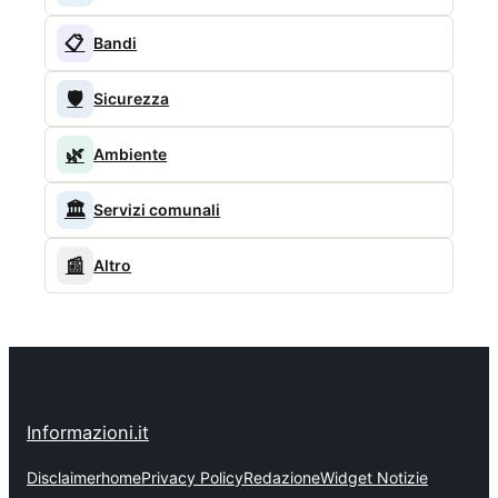
📋
Bandi
🛡️
Sicurezza
🌿
Ambiente
🏛️
Servizi comunali
📰
Altro
Informazioni.it
Disclaimer
home
Privacy Policy
Redazione
Widget Notizie