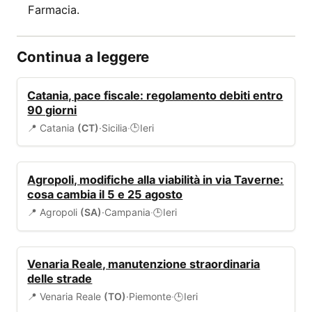
Farmacia.
Continua a leggere
BANDI
Catania, pace fiscale: regolamento debiti entro
90 giorni
📍 Catania
(CT)
·
Sicilia
·
Ieri
🕒
VIABILITÀ
Agropoli, modifiche alla viabilità in via Taverne:
cosa cambia il 5 e 25 agosto
📍 Agropoli
(SA)
·
Campania
·
Ieri
🕒
VIABILITÀ
Venaria Reale, manutenzione straordinaria
delle strade
📍 Venaria Reale
(TO)
·
Piemonte
·
Ieri
🕒