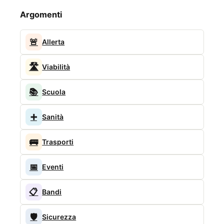
Argomenti
🚨
Allerta
🛣️
Viabilità
📚
Scuola
➕
Sanità
🚌
Trasporti
📅
Eventi
📋
Bandi
🛡️
Sicurezza