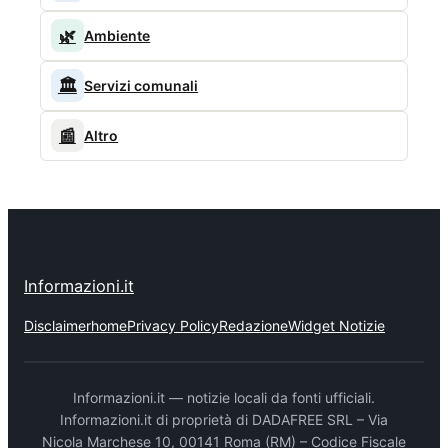
🌿
Ambiente
🏛️
Servizi comunali
📰
Altro
Informazioni.it
Disclaimer
home
Privacy Policy
Redazione
Widget Notizie
Informazioni.it — notizie locali da fonti ufficiali.
Informazioni.it di proprietà di DADAFREE SRL – Via
Nicola Marchese 10, 00141 Roma (RM) – Codice Fiscale