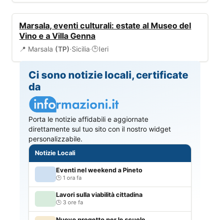
EVENTI
Marsala, eventi culturali: estate al Museo del
Vino e a Villa Genna
📍 Marsala
(TP)
·
Sicilia
·
Ieri
🕒
Ci sono notizie locali, certificate
da
Porta le notizie affidabili e aggiornate
direttamente sul tuo sito con il nostro widget
personalizzabile.
Notizie Locali
Eventi nel weekend a Pineto
1 ora fa
Lavori sulla viabilità cittadina
3 ore fa
Nuovo progetto per le scuole