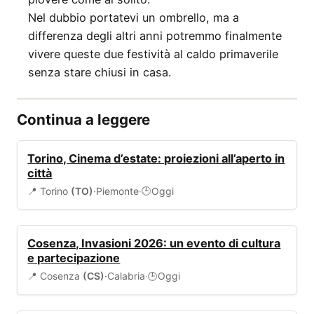
Nel dubbio portatevi un ombrello, ma a
differenza degli altri anni potremmo finalmente
vivere queste due festività al caldo primaverile
senza stare chiusi in casa.
Continua a leggere
EVENTI
Torino, Cinema d’estate: proiezioni all’aperto in
città
📍 Torino
(TO)
·
Piemonte
·
Oggi
🕒
EVENTI
Cosenza, Invasioni 2026: un evento di cultura
e partecipazione
📍 Cosenza
(CS)
·
Calabria
·
Oggi
🕒