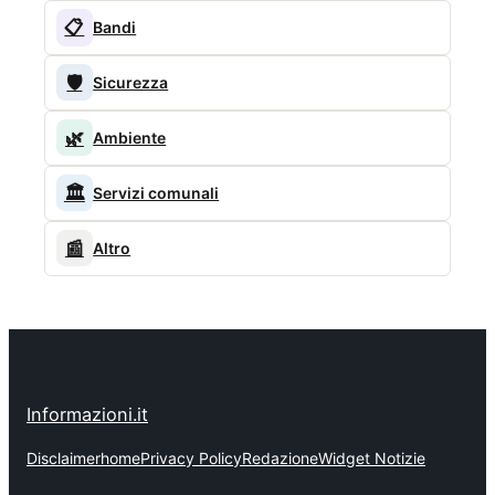
📋
Bandi
🛡️
Sicurezza
🌿
Ambiente
🏛️
Servizi comunali
📰
Altro
Informazioni.it
Disclaimer
home
Privacy Policy
Redazione
Widget Notizie