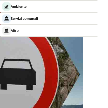
🌿
Ambiente
🏛️
Servizi comunali
📰
Altro