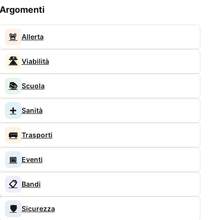
Argomenti
🚨
Allerta
🛣️
Viabilità
📚
Scuola
➕
Sanità
🚌
Trasporti
📅
Eventi
📋
Bandi
🛡️
Sicurezza